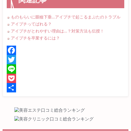
関連記事
ものもらいに眼瞼下垂…アイプチで起こるまぶたのトラブル
アイプチってばれる？
アイプチがとれやすい理由は…？対策方法も伝授！
アイプチを卒業するには？
F
a
T
c
w
L
e
i
i
P
b
t
n
o
共
o
t
e
c
有
o
e
k
k
r
e