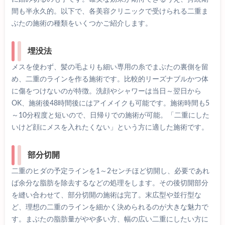
間も半永久的。以下で、各美容クリニックで受けられる二重ま
ぶたの施術の種類をいくつかご紹介します。
埋没法
メスを使わず、髪の毛よりも細い専用の糸でまぶたの裏側を留
め、二重のラインを作る施術です。比較的リーズナブルかつ体
に傷をつけないのが特徴。洗顔やシャワーは当日～翌日から
OK、施術後48時間後にはアイメイクも可能です。施術時間も5
～10分程度と短いので、日帰りでの施術が可能。「二重にした
いけど顔にメスを入れたくない」という方に適した施術です。
部分切開
二重のヒダの予定ラインを1～2センチほど切開し、必要であれ
ば余分な脂肪を除去するなどの処理をします。その後切開部分
を縫い合わせて、部分切開の施術は完了。末広型や並行型な
ど、理想の二重のラインを細かく決められるのが大きな魅力で
す。まぶたの脂肪量がやや多い方、幅の広い二重にしたい方に