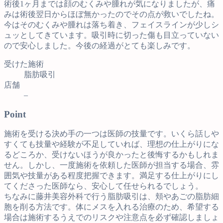
術後1ヶ月までは顔のむくみや腫れが気になりましたが、痛
みは術後翌日からほぼ無かったのでその点が救いでしたね。
今はそのむくみや腫れは落ち着き、フェイスラインが少しシ
ュッとしてきています。吸引時に切った傷も目立っていない
ので安心しました。今後の経過がとても楽しみです。
受けた施術
脂肪吸引
店舗
–
Point
施術を受ける決め手の一つは医師の技量です。いくら話しや
すくても技量や経験が不足していれば、理想の仕上がりにな
るどころか、受けないほうが良かったと後悔するかもしれま
せん。しかし、一度施術を依頼した医師が担当する場合、雰
囲気や技量がある程度把握できます。満足する仕上がりにし
てくださった医師なら、安心して任せられるでしょう。
ちなみに藤井美容外科で行う脂肪吸引は、頬やあごの脂肪細
胞を削る方法です。体にメスを入れる治療のため、希望する
場合は施術するうえでのリスクや注意点を必ず確認しましょ