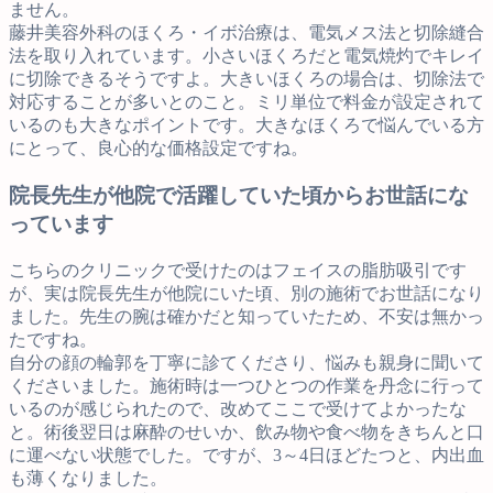
ません。
藤井美容外科のほくろ・イボ治療は、電気メス法と切除縫合
法を取り入れています。小さいほくろだと電気焼灼でキレイ
に切除できるそうですよ。大きいほくろの場合は、切除法で
対応することが多いとのこと。ミリ単位で料金が設定されて
いるのも大きなポイントです。大きなほくろで悩んでいる方
にとって、良心的な価格設定ですね。
院長先生が他院で活躍していた頃からお世話にな
っています
こちらのクリニックで受けたのはフェイスの脂肪吸引です
が、実は院長先生が他院にいた頃、別の施術でお世話になり
ました。先生の腕は確かだと知っていたため、不安は無かっ
たですね。
自分の顔の輪郭を丁寧に診てくださり、悩みも親身に聞いて
くださいました。施術時は一つひとつの作業を丹念に行って
いるのが感じられたので、改めてここで受けてよかったな
と。術後翌日は麻酔のせいか、飲み物や食べ物をきちんと口
に運べない状態でした。ですが、3～4日ほどたつと、内出血
も薄くなりました。