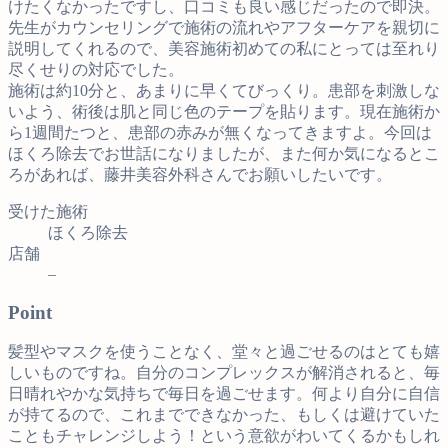
けたくなかったですし、口コミも良い感じだったので即決。
先生がカウンセリングで施術の流れやアフターケアを親切に
説明してくれるので、美容施術初めての私にとっては至れり
尽くせりの対応でした。
施術は約10分と、あまりに早くてびっくり。患部を刺激しな
いよう、術後は肌と同じ色のテープを貼ります。現在施術か
ら1週間たつと、患部の赤みが無くなってきますよ。今回は
ほくろ除去でお世話になりましたが、また何か気になるとこ
ろがあれば、藤井美容外科さんでお願いしたいです。
受けた施術
ほくろ除去
店舗
–
Point
髪型やマスクを使うことなく、堂々と過ごせるのはとても嬉
しいものですね。自分のコンプレックスが解消されると、毎
日晴れやかな気持ちで毎日を過ごせます。何より自分に自信
が持てるので、これまでできなかった、もしくは避けていた
こともチャレンジしよう！という意欲がわいてくるかもしれ