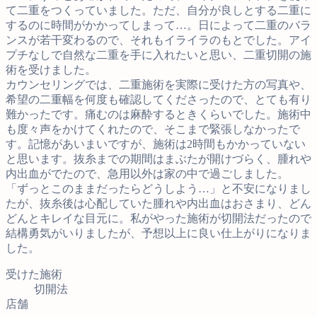
て二重をつくっていました。ただ、自分が良しとする二重に
するのに時間がかかってしまって…。日によって二重のバラ
ンスが若干変わるので、それもイライラのもとでした。アイ
プチなしで自然な二重を手に入れたいと思い、二重切開の施
術を受けました。
カウンセリングでは、二重施術を実際に受けた方の写真や、
希望の二重幅を何度も確認してくださったので、とても有り
難かったです。痛むのは麻酔するときくらいでした。施術中
も度々声をかけてくれたので、そこまで緊張しなかったで
す。記憶があいまいですが、施術は2時間もかかっていない
と思います。抜糸までの期間はまぶたが開けづらく、腫れや
内出血がでたので、急用以外は家の中で過ごしました。
「ずっとこのままだったらどうしよう…」と不安になりまし
たが、抜糸後は心配していた腫れや内出血はおさまり、どん
どんとキレイな目元に。私がやった施術が切開法だったので
結構勇気がいりましたが、予想以上に良い仕上がりになりま
した。
受けた施術
切開法
店舗