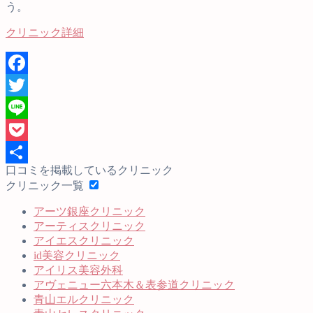
う。
クリニック詳細
Facebook
Twitter
Line
Pocket
口コミを掲載しているクリニック
共
クリニック一覧
有
アーツ銀座クリニック
アーティスクリニック
アイエスクリニック
id美容クリニック
アイリス美容外科
アヴェニュー六本木＆表参道クリニック
青山エルクリニック