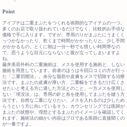
–
Point
アイプチは二重まぶたをつくれる画期的なアイテムの一つ。
多くのお店で取り扱われているだけでなく、比較的お手頃な
価格で手に入ります。ですが、専用のりがまぶたにうまくく
っつかなかったり、乾くまで時間がかかったりと、少し手間
がかかるもの。とくに朝は一分一秒でも惜しい時間帯なの
で、思うような目元にならないと腹が立ってしまいますよ
ね。
藤井美容外科の二重施術は、メスを使用する施術と、しない
施術を用意しています。前者のほうは今回口コミの方が行っ
た「二重切開法」。余分な脂肪や皮膚をメスで切除する治療
法です。まぶたの皮膚が厚い方、二重幅をできるだけ広くさ
せたいと考える方に適した方法とのこと。一方メスを使用し
ない「埋没法」は、専用の針と糸を使用してまぶたを縫う方
法です。自然な二重になりたい、メスを入れるのは少しため
らうという方に向いているそう。カウンセリングでは医師が
まぶたの状態や、理想とするまぶたのイメージを確認してく
れます。施術法の細かい内容はプロである医師に直接聞くの
が一番ですよ。