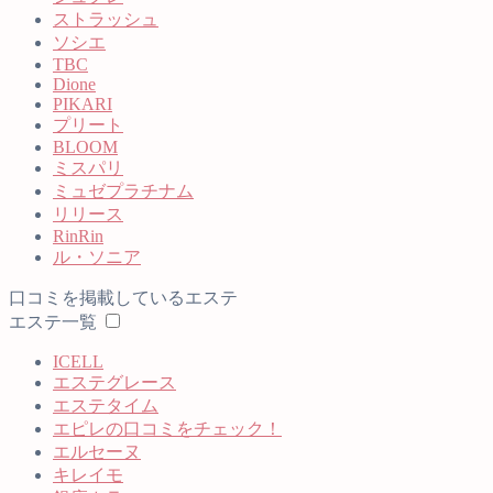
ストラッシュ
ソシエ
TBC
Dione
PIKARI
プリート
BLOOM
ミスパリ
ミュゼプラチナム
リリース
RinRin
ル・ソニア
口コミを掲載しているエステ
エステ一覧
ICELL
エステグレース
エステタイム
エピレの口コミをチェック！
エルセーヌ
キレイモ