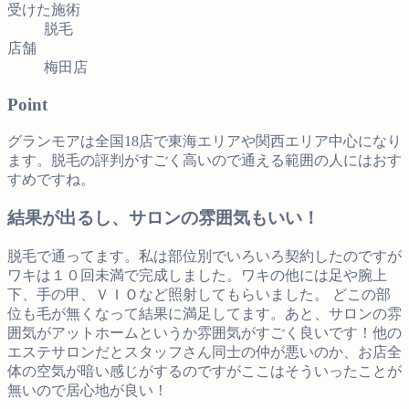
受けた施術
脱毛
店舗
梅田店
Point
グランモアは全国18店で東海エリアや関西エリア中心になり
ます。脱毛の評判がすごく高いので通える範囲の人にはおす
すめですね。
結果が出るし、サロンの雰囲気もいい！
脱毛で通ってます。私は部位別でいろいろ契約したのですが
ワキは１０回未満で完成しました。ワキの他には足や腕上
下、手の甲、ＶＩＯなど照射してもらいました。 どこの部
位も毛が無くなって結果に満足してます。あと、サロンの雰
囲気がアットホームというか雰囲気がすごく良いです！他の
エステサロンだとスタッフさん同士の仲が悪いのか、お店全
体の空気が暗い感じがするのですがここはそういったことが
無いので居心地が良い！