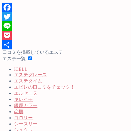
Facebook
Twitter
Line
Pocket
口コミを掲載しているエステ
共
エステ一覧
有
ICELL
エステグレース
エステタイム
エピレの口コミをチェック！
エルセーヌ
キレイモ
銀座カラー
恋肌
コロリー
シースリー
シュクレ