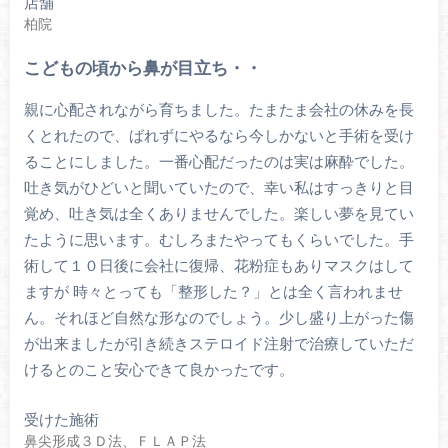
店舗
柏院
こどもの頃から鼻が目立ち・・
親に心配されながら育ちました。たまたま会社の休みを長
くとれたので、ばれずにやるなら今しかないと手術を受け
ることにしました。一番心配だったのは実は麻酔でした。
吐き気がひどいと聞いていたので、幸い私はすっきりと目
覚め、吐き気は全くありませんでした。楽しい夢を見てい
たように思います。むしろまたやってもくらいでした。手
術して１０日後に会社に復帰、花粉症もありマスクはして
ますが 時々とっても「整形した？」とは全く言われませ
ん。それほど自然な形なのでしょう。少し盛り上がった傷
が出来ましたが引き続きステロイド注射で治療していただ
けるとのこと安心できて良かったです。
受けた施術
鼻尖形成３Ｄ法、ＦＬＡＰ法