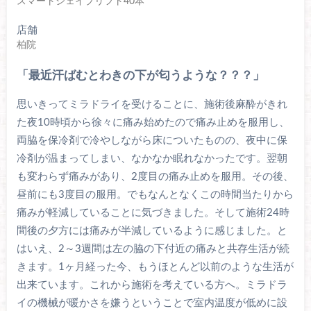
スマートシェイプリフト40本
店舗
柏院
「最近汗ばむとわきの下が匂うような？？？」
思いきってミラドライを受けることに、施術後麻酔がきれ
た夜10時頃から徐々に痛み始めたので痛み止めを服用し、
両脇を保冷剤で冷やしながら床についたものの、夜中に保
冷剤が温まってしまい、なかなか眠れなかったです。翌朝
も変わらず痛みがあり、2度目の痛み止めを服用。その後、
昼前にも3度目の服用。でもなんとなくこの時間当たりから
痛みが軽減していることに気づきました。そして施術24時
間後の夕方には痛みが半減しているように感じました。と
はいえ、2～3週間は左の脇の下付近の痛みと共存生活が続
きます。1ヶ月経った今、もうほとんど以前のような生活が
出来ています。これから施術を考えている方へ。ミラドラ
イの機械が暖かさを嫌うということで室内温度が低めに設