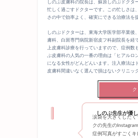
しのぶ皮膚科の院長は、蘇原しのぶドクタ
忙しく過ごすドクターです。この忙しさは
さの中で効率よく、確実にできる治療法を
しのぶドクターは、東海大学医学部卒業後
膚科、白斑専門病院新宿皮フ科副院長を経て
上皮膚科診療を行っていますので、症例数
ぶ皮膚科の人気の一番の理由は「ヒアルロ
になる女性がどんどんいます。注入療法は
皮膚科間違いなく選んで損はないクリニッ
ク
しのぶ先生が優
涙袋を大きくしたく
クの先生のInstagr
症例写真がすごくキ