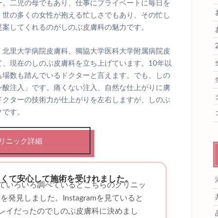
ー。二児の母でもあり、仕事にプライベートに毎日を
、世の多くの女性が抱える忙しさでもあり、その忙し
提案してくれるのがしのぶ皮膚科の魅力です。
、北里大学病院皮膚科、獨協大学医科大学附属病院皮
、現在のしのぶ皮膚科を立ち上げています。10年以
も場数も踏んでいるドクターと言えます。でも、しの
ン酸注入」です。痛くない注入、自然な仕上がりに虜
ドクターの技術力が仕上がりを左右しますが、しのぶ
クです。
リニック詳細
しくて安心して施術を受けれました。
ていろいろ調べているとこちらのクリニッ
amを発見しました。Instagramを見ていると
レイだったのでしのぶ皮膚科に決めまし