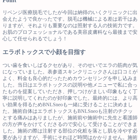
Point
リベンジ医療脱毛でしたが今回は納得のいくクリニックに出
会えたようで良かったです。脱毛は機械による差は若干はあ
りますが、それよりも重要なのは照射する人の技術力です。
お肌のプロフェッショナルである美容皮膚科なら最後まで安
心して任せられるでしょう！
エラボトックスで小顔を目指す
つい歯を食いしばるクセがあり、そのせいでエラの筋肉が気
になっていました。表参道スキンクリニックさんは口コミが
よく、料金も良心的だったためカウンセリングを申し込みま
した。当日はエラボトックスの説明や他メニューで私に合っ
たものを提案していただき、押しつけがましい印象もなく丁
寧に説明してくれたのが好印象でした。最終的には、より高
い効果を得るためBNLSneoも一緒に受けることに決めまし
た。施術自体はエラボトックスもBNLSneoも注射のチクッ
とする痛みはありましたが、施術前や施術中に先生と看護師
の方が声をかけてくださるので安心して受けることができま
した。施術の際は注射する部位の化粧を落とし肌を冷やす必
要がありますが、手術にそれほど時間はかかりません。施術