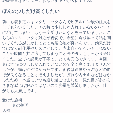
経験豊富なドクターにお願いするのが大切ですね。
ほんの少しだけ高くしたい
前にも表参道スキンクリニックさんでヒアルロン酸の注入を
してもらいました。その時は少ししか入れていないのですぐ
に溶けてしまい、もう一度受けたいなと思っていました。こ
ちらのクリニックは対応が親切で、希望に寄り添って話を聞
いてくれる感じがしてとても居心地が良いんです。効果だけ
ではなく副作用やリスクとして、内出血がでるかもしれない
ことや時間と共に溶けてしまうこと等の説明もしっかり受け
ました。全ての説明が丁寧で、とても安心できます。今回、
鼻は本当に少ししか入れていないので全く痛くありませんで
したが、顎はやや痛かったです。術後は運動や入浴などの血
行が良くなることは控えましたが、腫れや内出血などはなか
ったため、本当にいつも通り過ごせました。見た目があから
さまな感じは好みではないので少量を希望しましたが、仕上
がりも大満足です。
受けた施術
鼻の整形
店舗