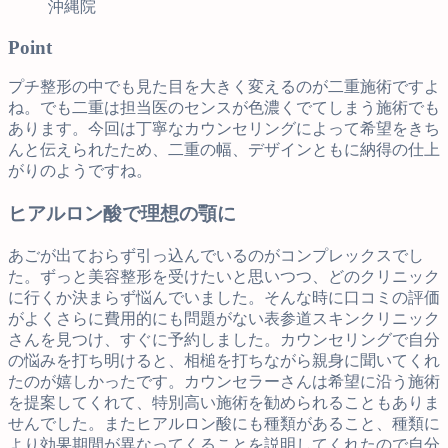
沖縄院
Point
プチ整形の中でも見た目を大きく変えるのが二重施術ですよ
ね。でも二重は担当医のセンスが色濃くでてしまう施術でも
あります。今回は丁寧なカウンセリングによって希望をきち
んと伝えられたため、二重の幅、デザインともに納得の仕上
がりのようですね。
ヒアルロン酸で理想の顎に
あごが出ておらず引っ込んでいるのがコンプレックスでし
た。ずっと美容整形を受けたいと思いつつ、どのクリニック
に行くか決まらず悩んでいました。そんな時に口コミの評価
がよくさらに費用的にも問題がない表参道スキンクリニック
さんを見つけ、すぐに予約しました。カウンセリングで自分
の悩みを打ち明けると、相槌を打ちながら親身に聞いてくれ
たのが嬉しかったです。カウンセラーさんは希望に沿う施術
を提案してくれて、特別高い施術を勧められることもありま
せんでした。またヒアルロン酸にも種類があること、種類に
より効果期間が異なってくることを説明してくれたので自分