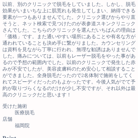
以前、別のクリニックで脱毛をしていました。しかし、脱毛
効果がいまいちな上に肌荒れも発生してしまい、納得できる
要素が一つもありませんでした。クリニック選びからやり直
そうと、ネット検索で見つけたのが表参道スキンクリニック
さんでした。こちらのクリニックを選んだいちばんの理由は
「価格」です。また通いやすい場所にあることや有名な方が
通われていることも決め手に繋がりました。カウンセリング
は資料を見ながら丁寧に行われ、無理な勧誘はありませんで
した。痛みについては、以前もレーザー脱毛をやった事があ
るので予想の範囲内でした。以前のクリニックで発生した赤
みが不安でしたが、美容皮膚科のため安心して相談すること
ができました。全身脱毛だったので2名体制で施術をしてく
れてスピーディだったのもよかったです。今後人気がでて予
約が取りづらくなるのだけが少し不安ですが、それ以外は最
高のクリニックだと思います！
受けた施術
医療脱毛
店舗
福岡院