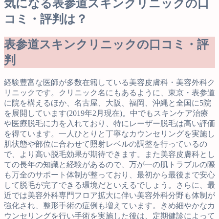
気になる表参道スキンクリニックの口
コミ・評判は？
表参道スキンクリニックの口コミ・評
判
経験豊富な医師が多数在籍している美容皮膚科・美容外科ク
リニックです。クリニック名にもあるように、東京・表参道
に院を構えるほか、名古屋、大阪、福岡、沖縄と全国に5院
を展開しています(2019年2月現在)。中でもスキンケア治療
や医療脱毛に力を入れており、特にレーザー脱毛は高い評価
を得ています。一人ひとりと丁寧なカウンセリングを実施し
肌状態や部位に合わせて照射レベルの調整を行っているの
で、より高い脱毛効果が期待できます。また美容皮膚科とし
ての長年の知識と経験があるので、万が一の肌トラブルの際
も万全のサポート体制が整っており、最初から最後まで安心
して脱毛が完了できる環境だといえるでしょう。さらに、最
近では美容外科専門フロア拡大に伴い美容外科分野も体制が
強化され、整形手術の症例も増えています。きめ細やかなカ
ウンセリングを行い手術を実施した後は、定期健診によって