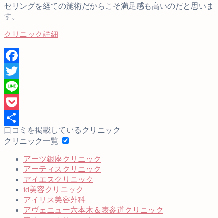
セリングを経ての施術だからこそ満足感も高いのだと思いま
す。
クリニック詳細
Facebook
Twitter
Line
Pocket
口コミを掲載しているクリニック
共
クリニック一覧
有
アーツ銀座クリニック
アーティスクリニック
アイエスクリニック
id美容クリニック
アイリス美容外科
アヴェニュー六本木＆表参道クリニック