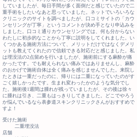
していましたが、毎日手間が多く面倒だと感じていたので二
重手術をしたいなあと思っていました。ネットでいろいろな
クリニックのサイトを調べましたが、口コミサイトの「カウ
ンセリングが丁寧」というコメントが決め手となり申込みを
しました。口コミ通りカウンセリングでは、何も分からない
わたしに初歩的なことから丁寧に説明をしてくれました。い
くつかある施術方法について、メリットだけではなくデメリ
ットも教えてくれたので信頼できる対応だと感じました。私
は埋没法の2点留めを行いましたが、施術前にする麻酔が痛
かったです。でも耐えられない痛みではありませんし、麻酔
のおかげで施術自体は全く痛みを感じませんでした。来院し
たときは一重だったのに、帰りには二重になっていたのがす
ごく嬉しかったです。生まれ変わったかのような気分でし
た。施術後1週間は腫れが残っていましたが、その後は徐々
に腫れは引き、二重もはっきりしてきました。どこでやろう
か悩んでいるなら表参道スキンクリニックさんがおすすめで
すよ！
受けた施術
二重埋没法
店舗