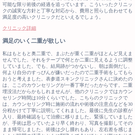
可能な限り術後の経過を追っています。こういったクリニッ
クの誠実な方針と丁寧な対応から、費用と照らし合わせても
満足度の高いクリニックだといえるでしょう。
クリニック詳細
満足のいく二重が欲しい
私はもともと奥二重で、まぶたが重く二重がほとんど見えま
せんでした。それをテープで何とか二重に見えるように調整
していました。でも、結局跡がつかないし、朝は面倒だし、
何より自分のすっぴんが嫌いだったので二重手術をしてもら
おうと考えました。表参道スキンクリニックさんに決めたの
は、ここのカウンセリングが一番丁寧だったからです。二重
埋没法だからかもしれませんが、他のクリニックではカウン
セリング時間は10分くらいでした。こちらのクリニックで
は、カウンセリング時に施術の流れや術後の注意点などを30
分程かけて丁寧に説明してくれました。最後に先生の診察が
入り、最終確認をして治療に移りました。緊張していました
が、手術は思っていたより早く終わり、写真を撮影してその
まま帰宅しました。術後は少し腫れもあり、左右差を感じま