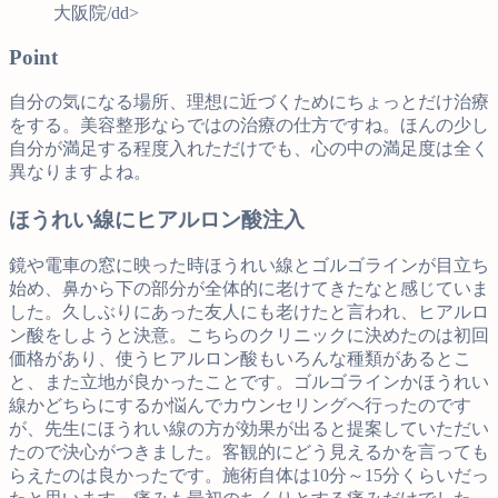
大阪院/dd>
Point
自分の気になる場所、理想に近づくためにちょっとだけ治療
をする。美容整形ならではの治療の仕方ですね。ほんの少し
自分が満足する程度入れただけでも、心の中の満足度は全く
異なりますよね。
ほうれい線にヒアルロン酸注入
鏡や電車の窓に映った時ほうれい線とゴルゴラインが目立ち
始め、鼻から下の部分が全体的に老けてきたなと感じていま
した。久しぶりにあった友人にも老けたと言われ、ヒアルロ
ン酸をしようと決意。こちらのクリニックに決めたのは初回
価格があり、使うヒアルロン酸もいろんな種類があるとこ
と、また立地が良かったことです。ゴルゴラインかほうれい
線かどちらにするか悩んでカウンセリングへ行ったのです
が、先生にほうれい線の方が効果が出ると提案していただい
たので決心がつきました。客観的にどう見えるかを言っても
らえたのは良かったです。施術自体は10分～15分くらいだっ