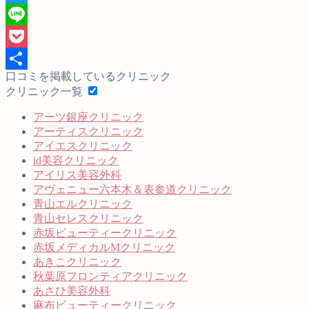
Twitter
Line
Pocket
口コミを掲載しているクリニック
共
クリニック一覧
有
アーツ銀座クリニック
アーティスクリニック
アイエスクリニック
id美容クリニック
アイリス美容外科
アヴェニュー六本木＆表参道クリニック
青山エルクリニック
青山セレスクリニック
赤坂ビューティークリニック
赤坂メディカルMクリニック
あきこクリニック
秋葉原フロンティアクリニック
あさひ美容外科
麻布ビューティークリニック