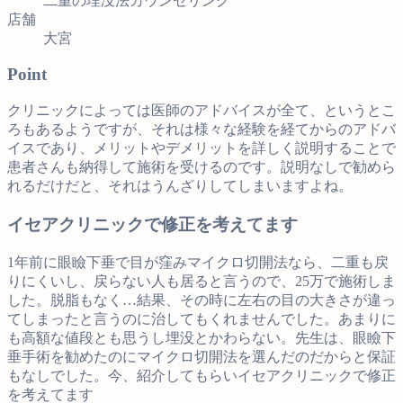
二重の埋没法カウンセリング
店舗
大宮
Point
クリニックによっては医師のアドバイスが全て、というとこ
ろもあるようですが、それは様々な経験を経てからのアドバ
イスであり、メリットやデメリットを詳しく説明することで
患者さんも納得して施術を受けるのです。説明なしで勧めら
れるだけだと、それはうんざりしてしまいますよね。
イセアクリニックで修正を考えてます
1年前に眼瞼下垂で目が窪みマイクロ切開法なら、二重も戻
りにくいし、戻らない人も居ると言うので、25万で施術しま
した。脱脂もなく…結果、その時に左右の目の大きさが違っ
てしまったと言うのに治してもくれませんでした。あまりに
も高額な値段とも思うし埋没とかわらない。先生は、眼瞼下
垂手術を勧めたのにマイクロ切開法を選んだのだからと保証
もなしでした。今、紹介してもらいイセアクリニックで修正
を考えてます