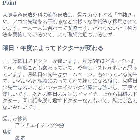
Point
大塚美容形成外科の輪郭形成は、骨をカットする「中抜き」
や、アゴの先端を若干削るなどの様々な手術法が採用されて
います。一人一人に合わせて妥協せずこだわりぬいた手術方
法を実施しているので、より理想に近づけるはず。
曜日・年度によってドクターが変わる
ここは曜日でドクターが違います。私は5年ほど通っていま
すが、年度ごとも変わっていて、今年はハズレが多いと思っ
ています。月曜日の先生はホームページにものっている先生
で、いろいろと相談にのってくれて頼りになる感じ。火曜日
の先生は若いけどアンチエイジング治療には強いし、丁寧で
優しいです。あとの曜日の先生はイマイチ。上から目線のド
クター、同じ話を繰り返すドクターなどもいて、私には合わ
ないみたいです。
受けた施術
アンチエイジング治療
店舗
銀座