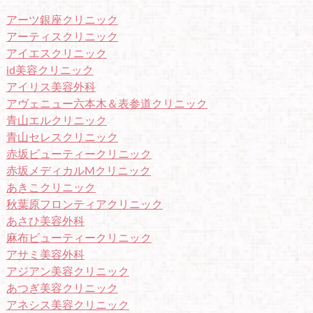
k
r
e
アーツ銀座クリニック
t
アーティスクリニック
アイエスクリニック
id美容クリニック
アイリス美容外科
アヴェニュー六本木＆表参道クリニック
青山エルクリニック
青山セレスクリニック
赤坂ビューティークリニック
赤坂メディカルMクリニック
あきこクリニック
秋葉原フロンティアクリニック
あさひ美容外科
麻布ビューティークリニック
アサミ美容外科
アジアン美容クリニック
あつぎ美容クリニック
アネシス美容クリニック