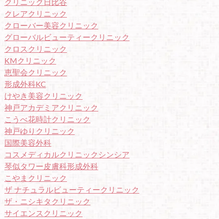
クリニック日比谷
クレアクリニック
クローバー美容クリニック
グローバルビューティークリニック
クロスクリニック
KMクリニック
恵聖会クリニック
形成外科KC
けやき美容クリニック
神戸アカデミアクリニック
こうべ花時計クリニック
神戸ゆりクリニック
国際美容外科
コスメディカルクリニックシンシア
琴似タワー皮膚科形成外科
こやまクリニック
ザ ナチュラルビューティークリニック
ザ・ニシキタクリニック
サイエンスクリニック