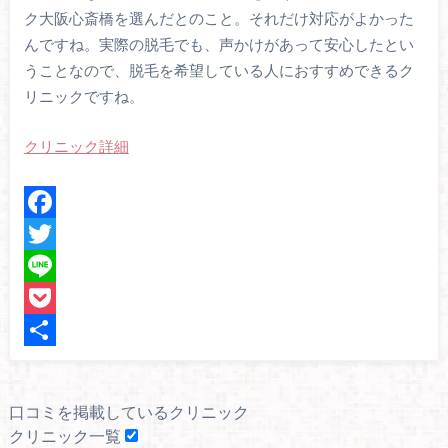
ク大阪心斎橋を選んだとのこと。それだけ対応がよかった
んですね。実際の脱毛でも、声かけがあって安心したとい
うことなので、脱毛を希望している人におすすめできるク
リニックですね。
クリニック詳細
F
a
T
c
w
L
e
i
i
P
b
t
n
o
共
o
t
e
c
有
口コミを掲載しているクリニック
o
e
k
クリニック一覧