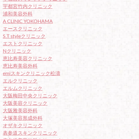
宇都宮竹内クリニック
浦和美容外科
A CLINIC YOKOHAMA
エースクリニック
S.T styleクリニック
エストクリニック
Nクリニック
恵比寿美容クリニック
恵比寿美容外科
emiスキンクリニック松濤
エルクリニック
エルムクリニック
大阪梅田中央クリニック
大阪美容クリニック
大阪雅美容外科
大塚美容形成外科
オザキクリニック
表参道スキンクリニック