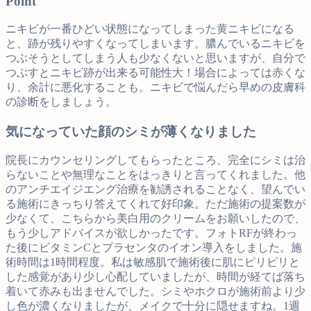
Point
ニキビが一番ひどい状態になってしまった黄ニキビになる
と、跡が残りやすくなってしまいます。膿んでいるニキビを
つぶそうとしてしまう人も少なくないと思いますが、自分で
つぶすとニキビ跡が出来る可能性大！場合によっては赤くな
り、余計に悪化することも。ニキビで悩んだら早めの皮膚科
の診断をしましょう。
気になっていた顔のシミが薄くなりました
院長にカウンセリングしてもらったところ、完全にシミは治
らないことや無理なことをはっきりと言ってくれました。他
のアンチエイジエング治療を勧誘されることなく、望んでい
る施術にきっちり答えてくれて好印象。ただ施術の提案数が
少なくて、こちらから美白用のクリームをお願いしたので、
もう少しアドバイスが欲しかったです。フォトRFが終わっ
た後にビタミンCとプラセンタのイオン導入をしました。施
術時間は1時間程度。私は敏感肌で施術後に肌にピリピリと
した感覚があり少し心配していましたが、時間が経てば落ち
着いて赤みも出ませんでした。シミやホクロが施術前より少
し色が濃くなりましたが、メイクで十分に隠せますね。1週