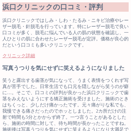
浜口クリニックの口コミ・評判
浜口クリニックではしみ・しわ・たるみ・ニキビ治療やレー
ザー脱毛・針脱毛を行っています。特にレーザー脱毛で良い
口コミが多く、脱毛に悩んでいる人の肌の状態を確認し、一
人ひとりの肌に合わせたレーザー脱毛が定評。価格が良心的
だという口コミも多いクリニックです。
クリニック詳細
写真うつりを気にせずに笑えるようになりました
笑うと露出する歯茎が気になって、うまく表情をつくれず写
真が苦手でした。日常生活でも口元を隠しながら笑うのが癖
に…。そこで、口コミの評判が良かった浜口クリニックで歯
茎をみえないようにする矯正施術を受けました。施術のとき
はちくっと、少しだけ痛かったです。元々痛がりな私でも、
我慢できる痛さだったのでホッとしました。2カ所だけの注
射で時間も5分とかからず終了。一つ言うことがあるとした
ら、施術の時間に対して、待ち時間が長かったことですね。
施術後は写真うつりを気にせずに笑えるようになり大満足で