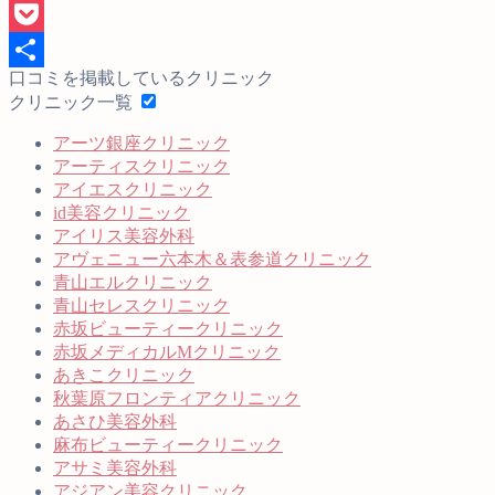
Line
Pocket
口コミを掲載しているクリニック
共
クリニック一覧
有
アーツ銀座クリニック
アーティスクリニック
アイエスクリニック
id美容クリニック
アイリス美容外科
アヴェニュー六本木＆表参道クリニック
青山エルクリニック
青山セレスクリニック
赤坂ビューティークリニック
赤坂メディカルMクリニック
あきこクリニック
秋葉原フロンティアクリニック
あさひ美容外科
麻布ビューティークリニック
アサミ美容外科
アジアン美容クリニック