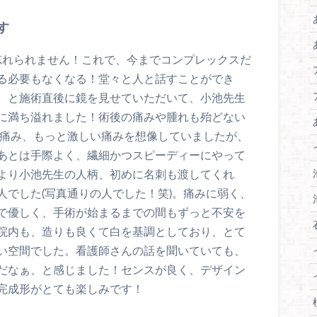
す
忘れられません！‬‪これで、今までコンプレックスだ
る必要もなくなる！堂々と人と話すことができ
‬、と施術直後に鏡を見せていただいて、小池先生
に満ち溢れました！‪術後の痛みや腫れも殆どない
い痛み、もっと激しい痛みを想像していましたが、
あとは‬手際よく、繊細かつスピーディーにやって
何より小池先生の人柄、初めに名刺も渡してくれ
でした(写真通りの人でした！笑)。‪痛みに弱く、
で優しく、手術が始まるまでの間もずっと不安を
‬院内も、造りも良くて白を基調としており、とて
い空間でした。‬看護師さんの話を聞いていても、
だなぁ、と感じました！センスが良く、デザイン
完成形がとても楽しみです！