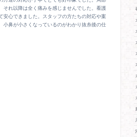
、それ以降は全く痛みを感じませんでした。看護
て安心できました。スタッフの方たちの対応や案
、小鼻が小さくなっているのがわかり抜糸後の仕
F
a
T
c
w
L