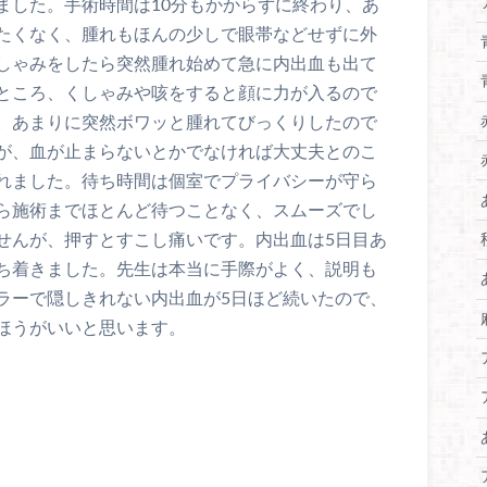
ました。手術時間は10分もかからずに終わり、あ
たくなく、腫れもほんの少しで眼帯などせずに外
しゃみをしたら突然腫れ始めて急に内出血も出て
ところ、くしゃみや咳をすると顔に力が入るので
。あまりに突然ボワッと腫れてびっくりしたので
が、血が止まらないとかでなければ大丈夫とのこ
れました。待ち時間は個室でプライバシーが守ら
ら施術までほとんど待つことなく、スムーズでし
せんが、押すとすこし痛いです。内出血は5日目あ
ち着きました。先生は本当に手際がよく、説明も
ラーで隠しきれない内出血が5日ほど続いたので、
ほうがいいと思います。