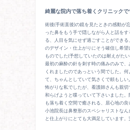
綺麗な院内で落ち着くクリニックで
術後(手術直後)の鏡を見たときの感動が
った鼻をもう手で隠しながら人と話をす
る、人目を気にせず過ごすことができる
のデザイン・仕上がりにそう確信し希望
ものでした(予想していたのは耐えがた
最初の麻酔の針を刺す時の痛みのみで、
くれましたのであっという間でした。‪
て、ちゃんとしていて気さくで頼もしい人
怖がりな私でしたが、看護師さんも親切
和らげようと喋っていて下さいました。
も落ち着く空間で癒される、居心地の良
小池院長は鼻整形のスペシャリストなん
と仕上がりにとても大満足しています。