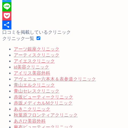
Twitter
Line
Pocket
口コミを掲載しているクリニック
共
クリニック一覧
有
アーツ銀座クリニック
アーティスクリニック
アイエスクリニック
id美容クリニック
アイリス美容外科
アヴェニュー六本木＆表参道クリニック
青山エルクリニック
青山セレスクリニック
赤坂ビューティークリニック
赤坂メディカルMクリニック
あきこクリニック
秋葉原フロンティアクリニック
あさひ美容外科
麻布ビューティークリニック