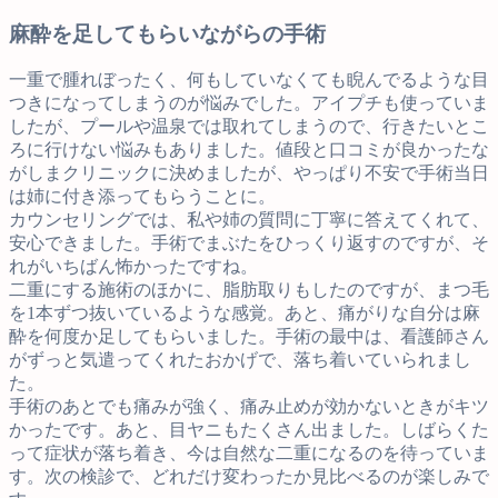
麻酔を足してもらいながらの手術
一重で腫れぼったく、何もしていなくても睨んでるような目
つきになってしまうのが悩みでした。アイプチも使っていま
したが、プールや温泉では取れてしまうので、行きたいとこ
ろに行けない悩みもありました。値段と口コミが良かったな
がしまクリニックに決めましたが、やっぱり不安で手術当日
は姉に付き添ってもらうことに。
カウンセリングでは、私や姉の質問に丁寧に答えてくれて、
安心できました。手術でまぶたをひっくり返すのですが、そ
れがいちばん怖かったですね。
二重にする施術のほかに、脂肪取りもしたのですが、まつ毛
を1本ずつ抜いているような感覚。あと、痛がりな自分は麻
酔を何度か足してもらいました。手術の最中は、看護師さん
がずっと気遣ってくれたおかげで、落ち着いていられまし
た。
手術のあとでも痛みが強く、痛み止めが効かないときがキツ
かったです。あと、目ヤニもたくさん出ました。しばらくた
って症状が落ち着き、今は自然な二重になるのを待っていま
す。次の検診で、どれだけ変わったか見比べるのが楽しみで