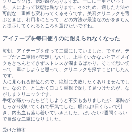
クリニックは、信頼感がありますね。一口に一重といって
も、人によって状態は異なります。そのため、適した方法や
可能な二重幅も変わってくるそうです。美容クリニックを選
ぶときは、利用者にとって、どの方法が最適なのかをきちん
と提示してくれるところを選びたいですね。
アイテープを毎日使うのに耐えられなくなった
毎朝、アイテープを使って二重にしていました。ですが、テ
ープだと二重幅が安定しないし、上手くいかないとアイメイ
クもきちんとできずストレスが溜まるばかり。そこで思い切
って二重にしようと思って、クリニックを探すことにしたん
です。
人に見られる部位なので、絶対に失敗したくありませんでし
た。なので、とにかく口コミ重視で探して見つけたのが、な
がしまクリニックです。
手術が痛かったらどうしようと不安もありましたが、麻酔が
しっかり効いてくれて平気でした。腫れは3日くらいで引
き、内出血も落ち着いていきました。だいたい2週間くらい
で自然な二重になりました。
受けた施術