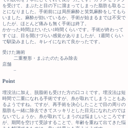
を受けて、まぶたと目の下に溜まってしまった脂肪も取るこ
とになりました。手術前には局所麻酔と笑気麻酔をしてもら
いました。麻酔が効いているか、手術が始まるまでは不安で
したが、ほとんど痛みも無く手術は終了。
かかった時間はだいたい1時間くらいです。手術が終わって
すぐは、目を開けづらい感覚がありましたが、1週間くらい
で馴染みました。キレイになれて良かったです。
受けた施術
二重整形・まぶたのたるみ除去
店舗
–
Point
埋没法に加え、脱脂術も受けた方の口コミです。埋没法は短
時間で二重になれる手術ですが、糸が取れてしまうこともあ
るようですね。ですが、再手術を決心したことで目の周りの
脂肪も一緒に除去できてスッキリとした目元になれたのでは
ないでしょうか。糸が取れてしまうのは悩ましいところです
が、期間を空けて受診することで、年齢を重ねて出てきた悩