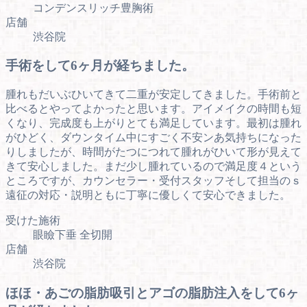
コンデンスリッチ豊胸術
店舗
渋谷院
手術をして6ヶ月が経ちました。
腫れもだいぶひいてきて二重が安定してきました。手術前と
比べるとやってよかったと思います。アイメイクの時間も短
くなり、完成度も上がりとても満足しています。最初は腫れ
がひどく、ダウンタイム中にすごく不安ンあ気持ちになった
りしましたが、時間がたつにつれて腫れがひいて形が見えて
きて安心しました。まだ少し腫れているので満足度４という
ところですが、カウンセラー・受付スタッフそして担当のｓ
遠征の対応・説明ともに丁寧に優しくて安心できました。
受けた施術
眼瞼下垂 全切開
店舗
渋谷院
ほほ・あごの脂肪吸引とアゴの脂肪注入をして6ヶ