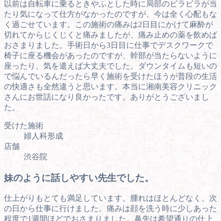
以前は自転車に乗るときやふとした時に局部のビラビラが当
たり気になって仕方がなかったのですが、今は全く心配もな
く過ごせています。この施術の痛みは2日目にかけて麻酔が
切れてからじくじくと痛みましたが、痛み止めの薬を飲めば
おさまりました。手術日から3日目に仕事でデスクワークで
椅子に座る機会があったのですが、幹部が当たらないように
座ったり、気を遣えば大丈夫でした。ダウンタイムも短いの
で悩んでいるんだったら早く施術を受けたほうが普段の生活
の快適さも全然違うと思います。本当に湘南美容クリニック
さんにお世話になり良かったです。ありがとうございまし
た。
受けた施術
婦人科形成
店舗
渋谷院
妹のように話しやすい先生でした。
仕上がりもとても満足しています。腫れはほとんどなく、次
の日から仕事に行けました。痛みは顔を洗う時に少しあった
程度で1週間ほどでおさまりました。鼻先は希望通りの仕上