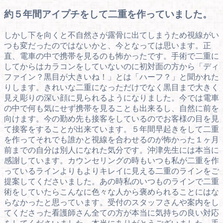
約５年間アイプチをして二重を作っていました。
しかし下を向くと不自然さが露骨に出てしまうため視線がい
つも変だったのではないかと、今となっては思います。正
直、電車の中で携帯を見るのも怖かったです。手術で二重に
してからはカラコンをしていないのに初対面の方から「ディ
ファイン？黒目が大きいね！」とは「ハーフ？」と聞かれた
りします。きれいな二重になっただけでなく黒目まで大きく
見え彫りの深い顔に見られるようになりました。今では電車
の中で何も気にせず携帯を見ることも出来るし、自然に前を
向けます。今の勤め先も接客をしているのでお客様の目を見
て接客をすることが出来ています。５年間早起きをして二重
を作ってそれでも誰かと視線を合わせるのが怖かった１ヶ月
前までの自分は別人になれた気分です。沖津先生には本当に
感謝しています。カウンセリングの時もいつも私が二重を作
っているラインよりもよりキレイに見える二重のラインをご
提案してくださいました。あの時私のいつものラインで二重
術をしていたらこんなに色々な人から褒められることにはな
らなかったと思っています。受付のスタッフさんや案内をし
てくださった看護師さん全ての方が本当に気持ちの良い対応