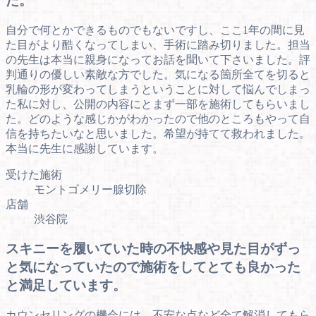
た。
自分で何とかできるものでもないですし、ここ1年の間に見
た目がより酷くなってしまい、手術に踏み切りました。担当
の先生は本当に親身になってお話を聞いて下さいました。評
判通りの優しい素敵な方でした。気になる箇所全てを切ると
乳輪の形が変わってしまうということに対して悩んでしまっ
た私に対し、公開の内容にとまず一部を施術してもらいまし
た。どのような感じかがわかったので他のところもやって自
信を持ちたいなと思いました。希望が持てて救われました。
本当に先生に感謝しています。
受けた施術
モントゴメリー腺切除
店舗
渋谷院
スキニーを履いていた時の不快感や見た目がずっ
と気になっていたので施術をしてとても良かった
と満足しています。
カウンセリングの機会には、不安な点など全て解消してもら