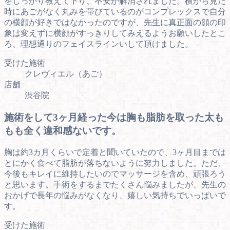
をしっかり教えて下り、不安が解消されました。横から見た
時にあごがなく丸みを帯びているのがコンプレックスで自分
の横顔が好きではなかったのですが、先生に真正面の顔の印
象は変えずに横顔がすっきりしてみえるようお願いしたとこ
ろ、理想通りのフェイスラインいして頂けました。
受けた施術
クレヴィエル（あご）
店舗
渋谷院
施術をして3ヶ月経った今は胸も脂肪を取った太も
もも全く違和感ないです。
胸は約3カ月くらいで定着と聞いていたので、3ヶ月目までは
とにかく食べて脂肪が落ちないように努力しました。ただ、
今後もキレイに維持したいのでマッサージを含め、頑張ろう
と思います。手術をするまでたくさん悩みましたが、先生の
おかげで長年の悩みがなくなり、嬉しい気持ちでいっぱいで
す。
受けた施術