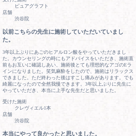
ピュアグラフト
店舗
渋谷院
以前こちらの先生に施術していただいていまし
た。
3年以上ぶりにあごのヒアルロン酸をやっていただきまし
た。カウンセリングの時にもアドバイスをいただき、施術直
前もお互いに確認しあい、施術後とても理想的なアゴのEラ
インになりました。笑気麻酔をしたので、施術はリラックス
できました。ただ終わった後はすこし痛みがあります。でも
綺麗になったので全然我慢できます。3年以上ぶりに先生に
やっていただき、本当に上手な先生だと思いました。
受けた施術
クレヴィエル1本
店舗
渋谷院
本当にやって良かったと思いました。