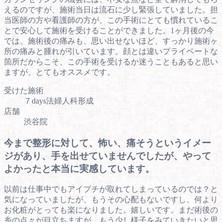
えるのですが、施術当日は流石に少し緊張していました。担
当医師の方や看護師の方が、この手術にとても慣れているこ
とで安心して施術を受けることができました。1ヶ月後の今
では、施術後の痛みも、思い出せないほど、すっかり施術ヶ
所の痛みと腫れが引いています。顔とは違いプライベートな
箇所だからこそ、この手術を受けるか迷うこともあると思い
ますが、とてもオススメです。
受けた施術
７days法婦人科形成
店舗
渋谷院
今まで整形に対して、怖い、痛そうというイメー
ジがあり、手を出せていませんでしたが、やって
よかったと本当に実感しています。
以前は仕事中でもアイプチが取れてしまっているのでは？と
気になっていましたが、もうその心配もないですし、何より
お化粧がとっても楽になりました。嬉しいです。まだ術後の
糸の点々が目立ちますが、もう少し様子をみていきたいと思