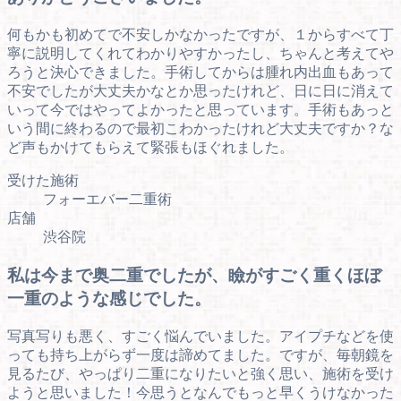
何もかも初めてで不安しかなかったですが、１からすべて丁
寧に説明してくれてわかりやすかったし、ちゃんと考えてや
ろうと決心できました。手術してからは腫れ内出血もあって
不安でしたが大丈夫かなとか思ったけれど、日に日に消えて
いって今ではやってよかったと思っています。手術もあっと
いう間に終わるので最初こわかったけれど大丈夫ですか？な
ど声もかけてもらえて緊張もほぐれました。
受けた施術
フォーエバー二重術
店舗
渋谷院
私は今まで奥二重でしたが、瞼がすごく重くほぼ
一重のような感じでした。
写真写りも悪く、すごく悩んでいました。アイプチなどを使
っても持ち上がらず一度は諦めてました。ですが、毎朝鏡を
見るたび、やっぱり二重になりたいと強く思い、施術を受け
ようと思いました！今思うとなんでもっと早くうけなかった