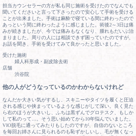
担当カウンセラーの方が私も同じ施術を受けたのでなんでも
聞いてくださいと言って下さったので安心して手術を受ける
ことが出来ました。手術は麻酔で寝ている間に終わったので
あっという間に終わったように感じました。術後2～3日は痛
みが続きましたが、今では痛みもなくなり、腫れもだいぶ治
まりました。周りの人には相談できず困っていたのですが、
お話を聞き、手術を受けてみて良かったと思いました。
受けた施術
婦人科形成・副皮除去術
店舗
渋谷院
他の人がどうなっているのかわからないけれど
なんだか大きい気がするし、スキニーやタイツを履くと圧迫
される感じや挟まっているような感じがして深い。良く見た
ら右のほうが大きいし、ふちは黒ずんでグロテスク、もしか
して私のって…。そう思い始めてから10年悩んでいました。
VIO脱毛に通ってみたりもしたのですが、自信のないところ
を毎回お姉さんに見られるのも恥ずかしいし、毛が無くなっ