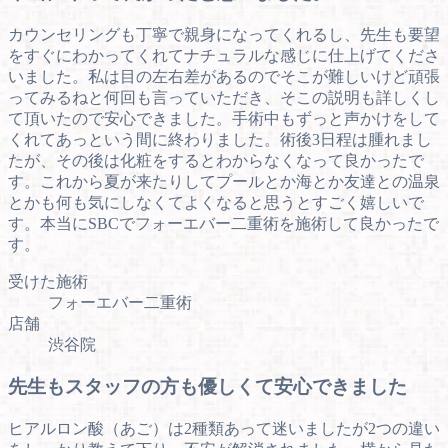
カウンセリングも丁寧で親身になってくれるし、先生も要望
をすぐにわかってくれてナチュラルな感じに仕上げてくださ
いました。私は目の左右差があるのでそこが難しいけど頑張
ってみるねと何回も言っていただき、そこの説明も詳しくし
て頂いたので安心できました。手術中もずっと声かけをして
くれてあっという間に終わりました。術後3日程は腫れまし
たが、その後は化粧をするとわからなくなって良かったで
す。これから夏が来たりしてプールとか海とか友達との温泉
とかも何も気にしなくてよくなると思うとすごく嬉しいで
す。本当にSBCでフォーエバー二重術を施術して良かったで
す。
受けた施術
フォーエバー二重術
店舗
渋谷院
先生もスタッフの方も優しくて安心できました
ヒアルロン酸（あご）は2種類あって迷いましたが2つの違い