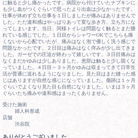
に触ると少し痛かったです。病院から付けていたナプキンに
も少し血がつくぐらいで思ったより出血は少なかったです。
仕事が休めず立ち仕事を１日しましたが痛みはありませんで
した。ただ違和感はやっぱりあって変な歩き方、立ち方にな
ってしまいます。当日、同様トイレは問題なく触るとまだ腫
れている感じでした。１日目からシャワーOKでこちらも痛
くないから心配でいたが、痛みはなく泡で優しく洗う感じで
問題なかったです。２日目は痛みはなく痒みが少し出てきま
した。ガーゼでの圧迫が終わって嬉しいです。３日目痛みは
なくまだかゆみは少しありました。患部は触ると少し固くな
っていました。４日目～３ヶ月かゆみは収まってきて日常生
活が普通に送れるようになりました。見た目はまだ縫った感
じはありますが自然な感じになっていました。傷跡は１ヶ月
ぐらいでよくなり見た目も自然になりました。いまは３ヶ月
ぐらいたち痛みや違和感はまったくありません。
受けた施術
婦人科形成
店舗
渋谷院
ありがとうございました。