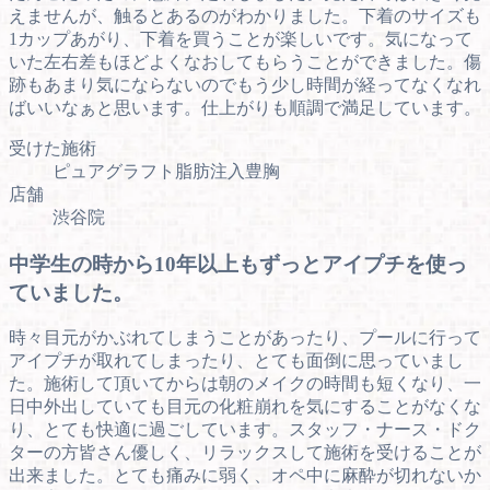
えませんが、触るとあるのがわかりました。下着のサイズも
1カップあがり、下着を買うことが楽しいです。気になって
いた左右差もほどよくなおしてもらうことができました。傷
跡もあまり気にならないのでもう少し時間が経ってなくなれ
ばいいなぁと思います。仕上がりも順調で満足しています。
受けた施術
ピュアグラフト脂肪注入豊胸
店舗
渋谷院
中学生の時から10年以上もずっとアイプチを使っ
ていました。
時々目元がかぶれてしまうことがあったり、プールに行って
アイプチが取れてしまったり、とても面倒に思っていまし
た。施術して頂いてからは朝のメイクの時間も短くなり、一
日中外出していても目元の化粧崩れを気にすることがなくな
り、とても快適に過ごしています。スタッフ・ナース・ドク
ターの方皆さん優しく、リラックスして施術を受けることが
出来ました。とても痛みに弱く、オペ中に麻酔が切れないか