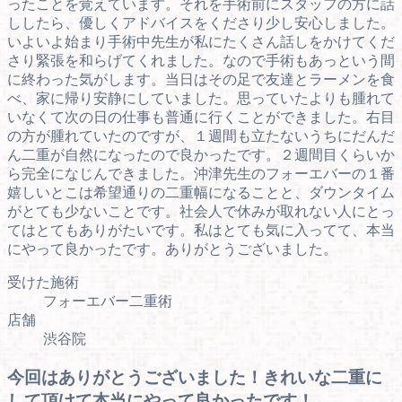
ったことを覚えています。それを手術前にスタッフの方に話
ししたら、優しくアドバイスをくださり少し安心しました。
いよいよ始まり手術中先生が私にたくさん話しをかけてくだ
さり緊張を和らげてくれました。なので手術もあっという間
に終わった気がします。当日はその足で友達とラーメンを食
べ、家に帰り安静にしていました。思っていたよりも腫れて
いなくて次の日の仕事も普通に行くことができました。右目
の方が腫れていたのですが、１週間も立たないうちにだんだ
ん二重が自然になったので良かったです。２週間目くらいか
ら完全になじんできました。沖津先生のフォーエバーの１番
嬉しいとこは希望通りの二重幅になることと、ダウンタイム
がとても少ないことです。社会人で休みが取れない人にとっ
てはとてもありがたいです。私はとても気に入ってて、本当
にやって良かったです。ありがとうございました。
受けた施術
フォーエバー二重術
店舗
渋谷院
今回はありがとうございました！きれいな二重に
して頂けて本当にやって良かったです！