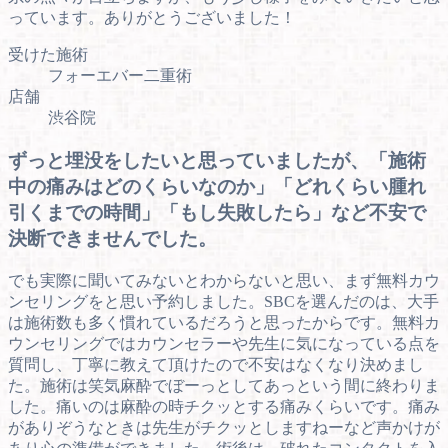
っています。ありがとうございました！
受けた施術
フォーエバー二重術
店舗
渋谷院
ずっと埋没をしたいと思っていましたが、「施術
中の痛みはどのくらいなのか」「どれくらい腫れ
引くまでの時間」「もし失敗したら」など不安で
決断できませんでした。
でも実際に聞いてみないとわからないと思い、まず無料カウ
ンセリングをと思い予約しました。SBCを選んだのは、大手
は施術数も多く慣れているだろうと思ったからです。無料カ
ウンセリングではカウンセラーや先生に気になっている点を
質問し、丁寧に教えて頂けたので不安はなくなり決めまし
た。施術は笑気麻酔でぼーっとしてあっという間に終わりま
した。痛いのは麻酔の時チクッとする痛みくらいです。痛み
がありぞうなときは先生がチクッとしますねーなど声かけが