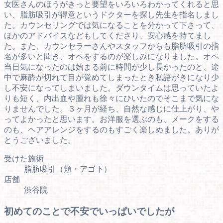
女医さんのほうがきっと要望をいろいろわかってくれると思
い、脂肪吸引が得意というドクターを探し先生を指名しまし
た。カウンセリングでは気になることを分かって下さって、
ほかのアドバイスなどもしてくださり、安心感を持てまし
た。また、カウンセラーさんやスタッフからも脂肪吸引の指
名が多いと聞き、オペをするのが楽しみになりました。オペ
当日気になったのは始まる前に時間が少し長かったのと、途
中で麻酔が切れて目が覚めてしまったとき私語がきになり少
し不安になってしまいました。ダウンタイムは思っていたよ
りも短く、内出血や腫れも徐々にひいたのでそこまで気にな
りませんでした。３ヶ月が経ち、自然な感じに仕上がり、や
ってよかったと思います。お洋服を選ぶのも、メークをする
のも、ヘアアレンジをするのもすごく楽しめました。ありが
とうございました。
受けた施術
脂肪吸引（頬・アゴ下）
店舗
渋谷院
初めてのことで不安でいっぱいでしたが