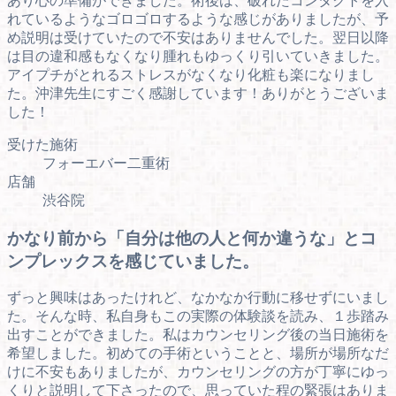
あり心の準備ができました。術後は、破れたコンタクトを入
れているようなゴロゴロするような感じがありましたが、予
め説明は受けていたので不安はありませんでした。翌日以降
は目の違和感もなくなり腫れもゆっくり引いていきました。
アイプチがとれるストレスがなくなり化粧も楽になりまし
た。沖津先生にすごく感謝しています！ありがとうございま
した！
受けた施術
フォーエバー二重術
店舗
渋谷院
かなり前から「自分は他の人と何か違うな」とコ
ンプレックスを感じていました。
ずっと興味はあったけれど、なかなか行動に移せずにいまし
た。そんな時、私自身もこの実際の体験談を読み、１歩踏み
出すことができました。私はカウンセリング後の当日施術を
希望しました。初めての手術ということと、場所が場所なだ
けに不安もありましたが、カウンセリングの方が丁寧にゆっ
くりと説明して下さったので、思っていた程の緊張はありま