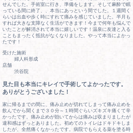
せんでした。手術室に行き、準備をします。そして麻酔で眠
っている間に終了、、本当にあっという間でした。１週間く
らいは出血や歩く時にすれて痛みを感じていました。半月も
すれば大きな支障なく生活ができます！今まで何年も悩んで
いたことが解消されて本当に嬉しいです！温泉に友達と入る
こともまったく抵抗がなくなりました。やって本当によかっ
たです！
受けた施術
婦人科形成
店舗
渋谷院
見た目も本当にキレイで手術してよかったです。
ありがとうございました！
家に帰るまでの間に、痛み止めが切れてしまって痛み止めを
飲んでから聞くまで３０分～１時間ぐらいズキズキ痛くて辛
かったです。痛み止めが効いてからは痛みは収まりましたが
違和感はずっとありました。初めてのトイレはドキドキしま
したが、全然痛くなかったです。病院でもらえる薬を塗る時