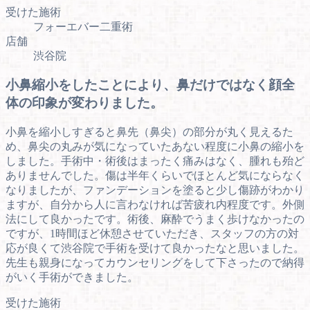
受けた施術
フォーエバー二重術
店舗
渋谷院
小鼻縮小をしたことにより、鼻だけではなく顔全
体の印象が変わりました。
小鼻を縮小しすぎると鼻先（鼻尖）の部分が丸く見えるた
め、鼻尖の丸みが気になっていたあない程度に小鼻の縮小を
しました。手術中・術後はまったく痛みはなく、腫れも殆ど
ありませんでした。傷は半年くらいでほとんど気にならなく
なりましたが、ファンデーションを塗ると少し傷跡がわかり
ますが、自分から人に言わなければ苦疲れ内程度です。外側
法にして良かったです。術後、麻酔でうまく歩けなかったの
ですが、1時間ほど休憩させていただき、スタッフの方の対
応が良くて渋谷院で手術を受けて良かったなと思いました。
先生も親身になってカウンセリングをして下さったので納得
がいく手術ができました。
受けた施術