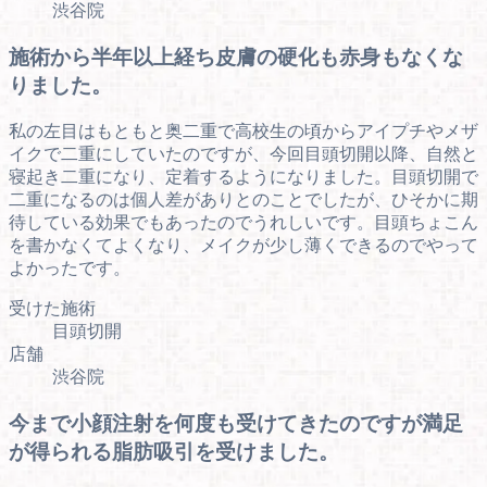
渋谷院
施術から半年以上経ち皮膚の硬化も赤身もなくな
りました。
私の左目はもともと奥二重で高校生の頃からアイプチやメザ
イクで二重にしていたのですが、今回目頭切開以降、自然と
寝起き二重になり、定着するようになりました。目頭切開で
二重になるのは個人差がありとのことでしたが、ひそかに期
待している効果でもあったのでうれしいです。目頭ちょこん
を書かなくてよくなり、メイクが少し薄くできるのでやって
よかったです。
受けた施術
目頭切開
店舗
渋谷院
今まで小顔注射を何度も受けてきたのですが満足
が得られる脂肪吸引を受けました。