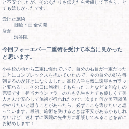
と不安でしたが、そのあたりも伝えたら考慮して下さり、と
ても嬉しかったです。
受けた施術
眼瞼下垂 全切開
店舗
渋谷院
今回フォーエバー二重術を受けて本当に良かった
と思います。
小学校の頃から二重に憧れていて、自分の右目が一重だった
ことにコンプレックスを抱いていたので、今の自分の顔を毎
朝見るのが好きになりました。高校入学を気に環境もガラッ
と変わるし、その日に施術してもらったことなど文句なしの
完璧です！担当カウンセラーの方も先生もとても優しくて美
人さんで安心して施術が行われたので、次また何か美容関係
ややりたいと思うことがあったら、必ずここを選びたいと思
っています。最初、施術を受けるときは不安があるかもしれ
ないけど、迷わずに医院の先生方に相談してみることを皆に
お勧めします！