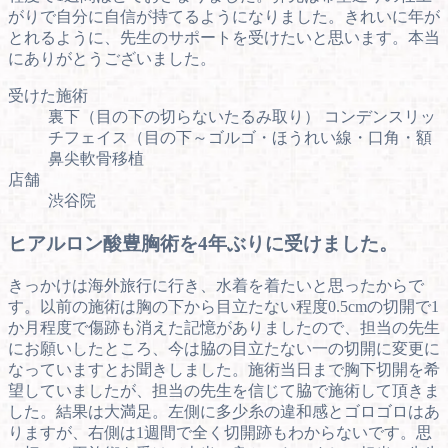
がりで自分に自信が持てるようになりました。きれいに年が
とれるように、先生のサポートを受けたいと思います。本当
にありがとうございました。
受けた施術
裏下（目の下の切らないたるみ取り） コンデンスリッ
チフェイス（目の下～ゴルゴ・ほうれい線・口角・額
鼻尖軟骨移植
店舗
渋谷院
ヒアルロン酸豊胸術を4年ぶりに受けました。
きっかけは海外旅行に行き、水着を着たいと思ったからで
す。以前の施術は胸の下から目立たない程度0.5cmの切開で1
か月程度で傷跡も消えた記憶がありましたので、担当の先生
にお願いしたところ、今は脇の目立たない一の切開に変更に
なっていますとお聞きしました。施術当日まで胸下切開を希
望していましたが、担当の先生を信じて脇で施術して頂きま
した。結果は大満足。左側に多少糸の違和感とゴロゴロはあ
りますが、右側は1週間で全く切開跡もわからないです。思