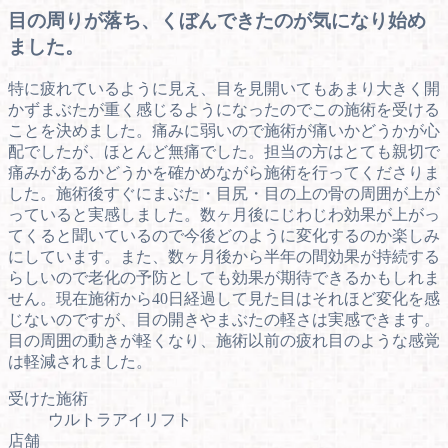
目の周りが落ち、くぼんできたのが気になり始め
ました。
特に疲れているように見え、目を見開いてもあまり大きく開
かずまぶたが重く感じるようになったのでこの施術を受ける
ことを決めました。痛みに弱いので施術が痛いかどうかが心
配でしたが、ほとんど無痛でした。担当の方はとても親切で
痛みがあるかどうかを確かめながら施術を行ってくださりま
した。施術後すぐにまぶた・目尻・目の上の骨の周囲が上が
っていると実感しました。数ヶ月後にじわじわ効果が上がっ
てくると聞いているので今後どのように変化するのか楽しみ
にしています。また、数ヶ月後から半年の間効果が持続する
らしいので老化の予防としても効果が期待できるかもしれま
せん。現在施術から40日経過して見た目はそれほど変化を感
じないのですが、目の開きやまぶたの軽さは実感できます。
目の周囲の動きが軽くなり、施術以前の疲れ目のような感覚
は軽減されました。
受けた施術
ウルトラアイリフト
店舗