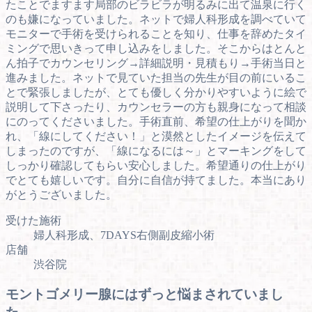
たことでますます局部のビラビラが明るみに出て温泉に行く
のも嫌になっていました。ネットで婦人科形成を調べていて
モニターで手術を受けられることを知り、仕事を辞めたタイ
ミングで思いきって申し込みをしました。そこからはとんと
ん拍子でカウンセリング→詳細説明・見積もり→手術当日と
進みました。ネットで見ていた担当の先生が目の前にいるこ
とで緊張しましたが、とても優しく分かりやすいように絵で
説明して下さったり、カウンセラーの方も親身になって相談
にのってくださいました。手術直前、希望の仕上がりを聞か
れ、「線にしてください！」と漠然としたイメージを伝えて
しまったのですが、「線になるには～」とマーキングをして
しっかり確認してもらい安心しました。希望通りの仕上がり
でとても嬉しいです。自分に自信が持てました。本当にあり
がとうございました。
受けた施術
婦人科形成、7DAYS右側副皮縮小術
店舗
渋谷院
モントゴメリー腺にはずっと悩まされていまし