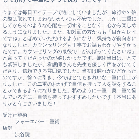
今までは毎日アイテープで過ごしていましたが、旅行や外泊
の際は取れてしまわないかいつも不安でした。しかし二重に
してからそのような心配を一切することなく、心から楽しめ
るようになりました。また、初対面の方からも「目がキレイ
ですね」とほめていただけるようになり、気持ちが前向きに
なりました。カウンセリングも丁寧でお話もわかりやすかっ
たです。カウンセリングの最後で「がんばってくださいね」
と言ってくださったのが嬉しかったです。施術当日は、とて
も緊張しましたが、看護師さんも先生も優しく声をかけてく
ださり、信頼できる雰囲気でした。当初は腫れがひどかった
のですが、徐々に引き、今ではとてもきれいな二重に仕上が
りました。この二重のおかげで自信も持って人を話をするこ
とができるようになりました。私のように一重、奥二重で悩
んでいる方に、自信を持っておすすめしたいです！本当にあ
りがとうございました！
受けた施術
フォーエバー二重術
店舗
渋谷院