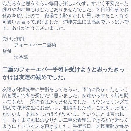
んだろうと思うくらい毎日が楽しいです。すごく不安だった
腫れや内出血もほとんどありませんでした。３日間仕事でお
休みを頂いたので、職場でも恥ずかしい思いをすることなく
可愛いと言って頂けました。沖津先生には感謝でいっぱいで
す。ありがとうございました。
受けた施術
フォーエバー二重術
店舗
渋谷院
二重のフォーエバー手術を受けようと思ったきっ
かけは友達の勧めでした。
友達が沖津先生に手術をしてもらい、本当に良かったという
話を聞いて私を受けたい思いました。友達から詳しく話を聞
いてもらい、恐怖心はありませんでした。カウンセリングで
初めて沖津先生にお会いし、相談をした時、これをしたほう
がいいよ、あれをしたほうがいいよ。ということは言われ
ず、あくまでも私のなりたい二重の希望にできるだけ近づく
ようにアドバイスを頂きました。手術当日、笑気麻酔が怖か