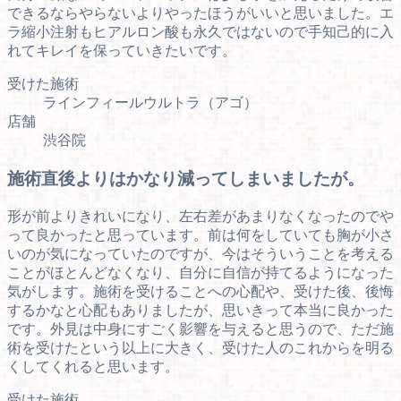
できるならやらないよりやったほうがいいと思いました。エ
ラ縮小注射もヒアルロン酸も永久ではないので手知己的に入
れてキレイを保っていきたいです。
受けた施術
ラインフィールウルトラ（アゴ）
店舗
渋谷院
施術直後よりはかなり減ってしまいましたが。
形が前よりきれいになり、左右差があまりなくなったのでや
って良かったと思っています。前は何をしていても胸が小さ
いのが気になっていたのですが、今はそういうことを考える
ことがほとんどなくなり、自分に自信が持てるようになった
気がします。施術を受けることへの心配や、受けた後、後悔
するかなと心配もありましたが、思いきって本当に良かった
です。外見は中身にすごく影響を与えると思うので、ただ施
術を受けたという以上に大きく、受けた人のこれからを明る
くしてくれると思います。
受けた施術