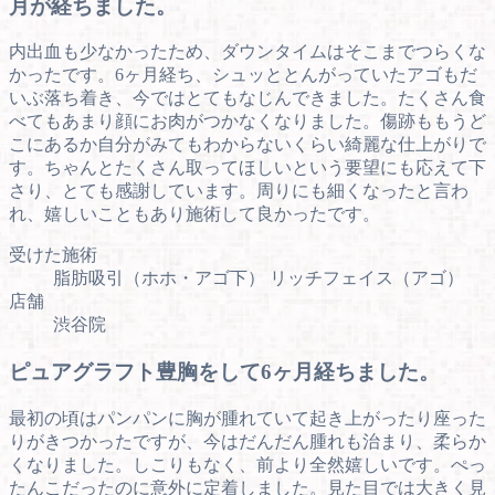
月が経ちました。
内出血も少なかったため、ダウンタイムはそこまでつらくな
かったです。6ヶ月経ち、シュッととんがっていたアゴもだ
いぶ落ち着き、今ではとてもなじんできました。たくさん食
べてもあまり顔にお肉がつかなくなりました。傷跡ももうど
こにあるか自分がみてもわからないくらい綺麗な仕上がりで
す。ちゃんとたくさん取ってほしいという要望にも応えて下
さり、とても感謝しています。周りにも細くなったと言わ
れ、嬉しいこともあり施術して良かったです。
受けた施術
脂肪吸引（ホホ・アゴ下） リッチフェイス（アゴ）
店舗
渋谷院
ピュアグラフト豊胸をして6ヶ月経ちました。
最初の頃はパンパンに胸が腫れていて起き上がったり座った
りがきつかったですが、今はだんだん腫れも治まり、柔らか
くなりました。しこりもなく、前より全然嬉しいです。ぺっ
たんこだったのに意外に定着しました。見た目では大きく見