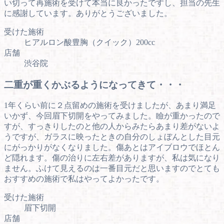
い切って再施術を受けて本当に良かったですし、担当の先生
に感謝しています。ありがとうございました。
受けた施術
ヒアルロン酸豊胸（クイック）200cc
店舗
渋谷院
二重が重くかぶるようになってきて・・・
1年くらい前に２点留めの施術を受けましたが、あまり満足
いかず、今回眉下切開をやってみました。瞼が重かったので
すが、すっきりしたのと他の人からみたらあまり差がないよ
うですが、ガラスに映ったときの自分のしょぼんとした目元
にがっかりがなくなりました。傷あとはアイブロウでほとん
ど隠れます。傷の治りに左右差がありますが、私は気になり
ません。ふけて見えるのは一番目元だと思いますのでとても
おすすめの施術で私はやってよかったです。
受けた施術
眉下切開
店舗