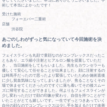
をしてくださいました。本当にありがとうございました。手
術して本当によかったです！
受けた施術
フォーエバー二重術
店舗
渋谷院
あごのしわがずっと気になっていて今回施術を決
めました。
フェイスラインも丸顔で童顔なのがコンプレックスだったこ
ともあり、エラ縮小注射とヒアルロン酸を提案していただ
き、、当日施術をしてもらいました。先生もカウンセラーも
優しくて安心して任せることが出来ました。顔に注射するの
は時馬手だったので思ったより緊張していたためか施術直後
に少し貧血気味になってしまいましたが、焦ることなくその
場で休ませてくださったのですぐに落ち着いてその後スムー
ズに帰宅することができました。何よりもフェイスラインが
少し変わっただけで顔の印象が変わり、自信を持つことがで
いたことがとても嬉しいです。一生でずっとつきあっていく
自分の顔なのでコンプレックスは少し手を加えるだけで改善