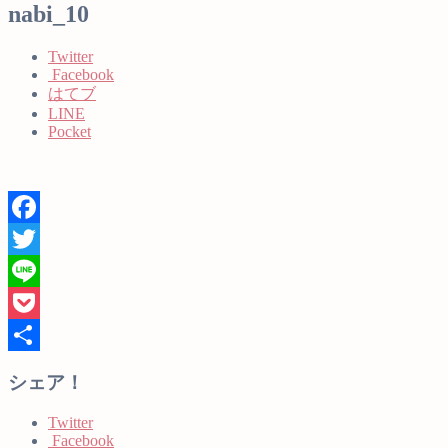
nabi_10
Twitter
Facebook
はてブ
LINE
Pocket
Facebook
Twitter
Line
Pocket
共
シェア！
有
Twitter
Facebook