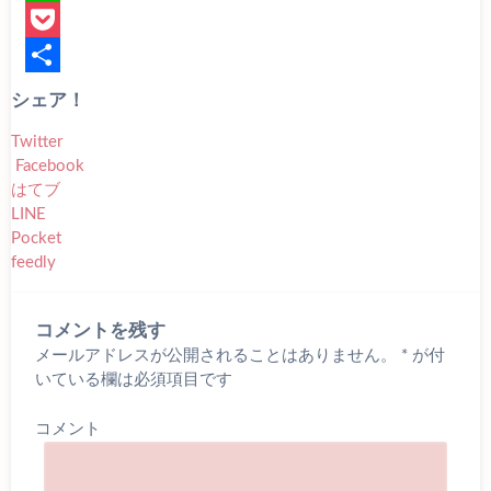
c
w
L
e
i
i
P
b
t
n
o
共
シェア！
o
t
e
c
有
Twitter
o
e
k
Facebook
はてブ
k
r
e
LINE
t
Pocket
feedly
コメントを残す
メールアドレスが公開されることはありません。
*
が付
いている欄は必須項目です
コメント