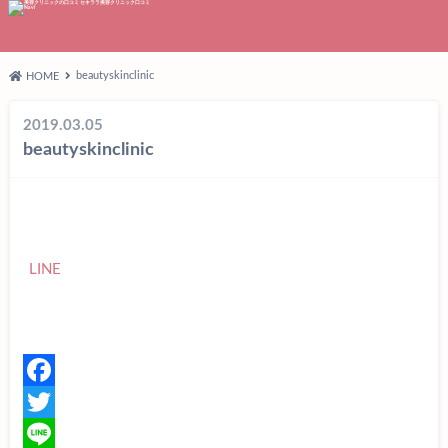
beautyskinclinic
HOME
2019.03.05
beautyskinclinic
LINE
F
a
T