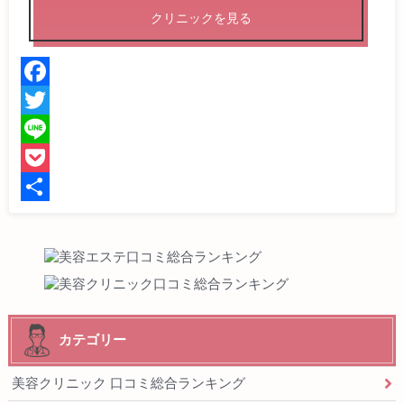
クリニックを見る
F
a
T
c
w
L
e
i
i
P
b
t
n
o
共
o
t
e
c
有
o
e
k
k
r
e
t
カテゴリー
美容クリニック 口コミ総合ランキング