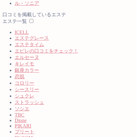
ル・ソニア
口コミを掲載しているエステ
エステ一覧
ICELL
エステグレース
エステタイム
エピレの口コミをチェック！
エルセーヌ
キレイモ
銀座カラー
恋肌
コロリー
シースリー
シュクレ
ストラッシュ
ソシエ
TBC
Dione
PIKARI
プリート