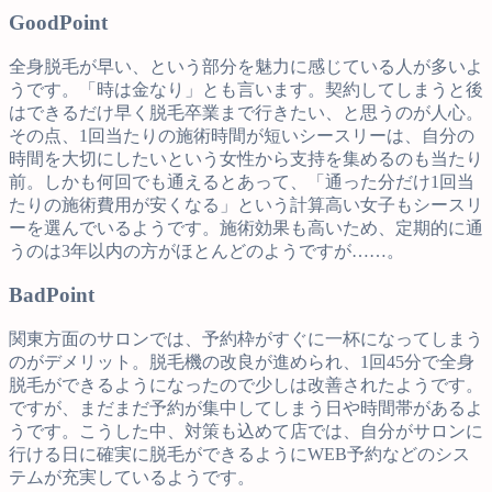
Good
Point
全身脱毛が早い、という部分を魅力に感じている人が多いよ
うです。「時は金なり」とも言います。契約してしまうと後
はできるだけ早く脱毛卒業まで行きたい、と思うのが人心。
その点、1回当たりの施術時間が短いシースリーは、自分の
時間を大切にしたいという女性から支持を集めるのも当たり
前。しかも何回でも通えるとあって、「通った分だけ1回当
たりの施術費用が安くなる」という計算高い女子もシースリ
ーを選んでいるようです。施術効果も高いため、定期的に通
うのは3年以内の方がほとんどのようですが……。
Bad
Point
関東方面のサロンでは、予約枠がすぐに一杯になってしまう
のがデメリット。脱毛機の改良が進められ、1回45分で全身
脱毛ができるようになったので少しは改善されたようです。
ですが、まだまだ予約が集中してしまう日や時間帯があるよ
うです。こうした中、対策も込めて店では、自分がサロンに
行ける日に確実に脱毛ができるようにWEB予約などのシス
テムが充実しているようです。