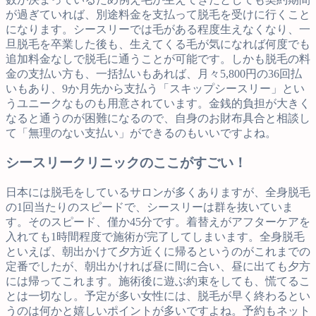
が過ぎていれば、別途料金を支払って脱毛を受けに行くこと
になります。シースリーでは毛がある程度生えなくなり、一
旦脱毛を卒業した後も、生えてくる毛が気になれば何度でも
追加料金なしで脱毛に通うことが可能です。しかも脱毛の料
金の支払い方も、一括払いもあれば、月々5,800円の36回払
いもあり、9か月先から支払う「スキップシースリー」とい
うユニークなものも用意されています。金銭的負担が大きく
なると通うのが困難になるので、自身のお財布具合と相談し
て「無理のない支払い」ができるのもいいですよね。
シースリークリニックのここがすごい！
日本には脱毛をしているサロンが多くありますが、全身脱毛
の1回当たりのスピードで、シースリーは群を抜いていま
す。そのスピード、僅か45分です。着替えがアフターケアを
入れても1時間程度で施術が完了してしまいます。全身脱毛
といえば、朝出かけて夕方近くに帰るというのがこれまでの
定番でしたが、朝出かければ昼に間に合い、昼に出ても夕方
には帰ってこれます。施術後に遊ぶ約束をしても、慌てるこ
とは一切なし。予定が多い女性には、脱毛が早く終わるとい
うのは何かと嬉しいポイントが多いですよね。予約もネット