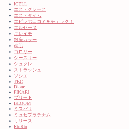
ICELL
エステグレース
エステタイム
エピレの口コミをチェック！
エルセーヌ
キレイモ
銀座カラー
恋肌
コロリー
シースリー
シュクレ
ストラッシュ
ソシエ
TBC
Dione
PIKARI
プリート
BLOOM
ミスパリ
ミュゼプラチナム
リリース
RinRin