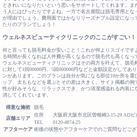
ときれいになりたいという思いをサポートしてくれます。また
う人にはぴったりですよね。一方で名古屋院は脱毛専用とな
が理由でしょう。費用面ではかなりリーズナブル設定になっ
たりのプランでしょう！
ウェルネスビューティクリニックのここがすごい！
何と言っても脱毛料金が安いこと！これが何よりスゴイです
る時間が長くなれば人件費が高くなるので脱毛代も高くなっ
ウェルネスビューティクリニックはその両方を叶えて、脱毛
に対して1回00000円、5回000000円などと金額設定
ンがあります。このプランは自分が気になる部位10か所を選
ップ、太ももなどを選ぶとその差は大きく、サイト掲載の例
性が好みそうな、リラックスでき、かつ清潔感溢れる内装に
消してくれています。
得意な施術
脱毛
住所
大阪府大阪市北区曽根崎2-15-29 AD
店舗エリア
TEL
0120-4874-25
アフターケア
術後の状態やアフターケアでのご質問などござ