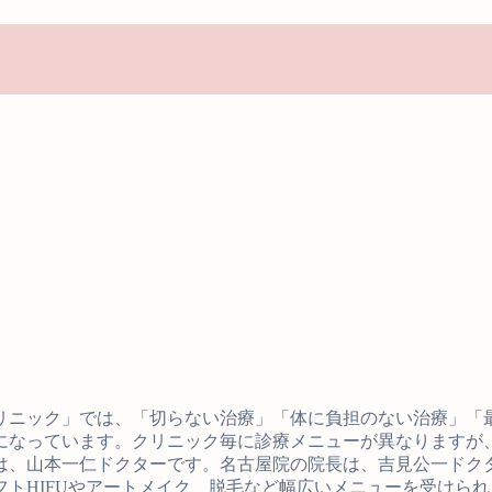
リニック」では、「切らない治療」「体に負担のない治療」「
になっています。クリニック毎に診療メニューが異なりますが
は、山本一仁ドクターです。名古屋院の院長は、吉見公一ドク
トHIFUやアートメイク、脱毛など幅広いメニューを受けら