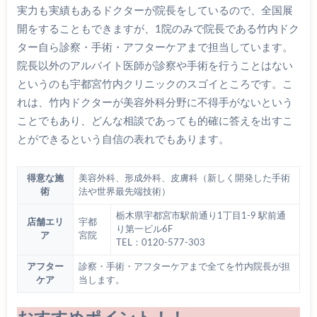
実力も実績もあるドクターが院長をしているので、全国展
開をすることもできますが、1院のみで院長である竹内ドク
ター自ら診察・手術・アフターケアまで担当しています。
院長以外のアルバイト医師が診察や手術を行うことはない
というのも宇都宮竹内クリニックのスゴイところです。こ
れは、竹内ドクターが美容外科分野に不得手がないという
ことでもあり、どんな相談であっても的確に答えを出すこ
とができるという自信の表れでもあります。
得意な施
美容外科、形成外科、皮膚科（新しく開発した手術
術
法や世界最先端技術）
栃木県宇都宮市駅前通り1丁目1-9 駅前通
店舗エリ
宇都
り第一ビル6F
ア
宮院
TEL：0120-577-303
アフター
診察・手術・アフターケアまで全てを竹内院長が担
ケア
当します。