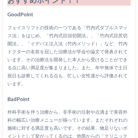
おすすめポイント！！
Good
Point
フェイスリフトの技術の一つである「竹内式ダブルスマッ
ス法」をはじめ、「竹内式目頭切開法」、「竹内式目尻切
開法」、「イデバエ注入法（竹内メソッド）」など、竹内
ドクターの名前を冠した治療法が学会や論文で発表されて
います。その治療法を開発した本人から受けることができ
る点に高い満足度が集まりました。また、年中無休で土日
祝日も診察してくれる点も、忙しい女性達から評価されて
います。
Bad
Point
外科手術を伴う治療から、非手術の注射や点滴まで美容外
科の幅広い治療メニューが揃っています。またそれぞれの
施術に対する満足度も高いです。その結果、物足りないポ
イントとして挙がってくるのは、他県からの「クリニック