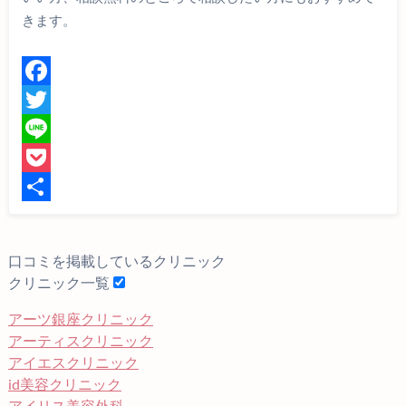
きます。
F
a
T
c
w
L
e
i
i
P
b
t
n
o
共
o
t
e
c
有
口コミを掲載しているクリニック
o
e
k
クリニック一覧
k
r
e
アーツ銀座クリニック
t
アーティスクリニック
アイエスクリニック
id美容クリニック