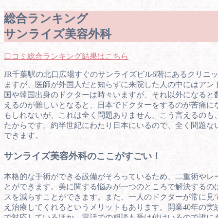
総合ランキング
サンライズ美容外科
口コミ総合ランキング結果はこちら
JR千葉駅の北口広場すぐのサンライズビル6階にあるクリニ
ますが、医師が外国人だと知らずに来院した人の中にはアン
国や韓国出身のドクターは時々いますが、それ以外になると
えるのが難しいとなると、日本でドクターをするのが苦痛に
もしれないが、これは全く問題ありません。こう言えるのも、
たからです。約半世紀にわたり日本にいるので、全く問題な
できます。
サンライズ美容外科のここがすごい！
本格的な手術ができる設備がそろっているため、二重術やレ
とができます。美に関する悩みが一つのところで解決するの
スを減らすことができます。また、一人のドクターが常に見
え治療してくれるというメリットもあります。開業40年の実
で対応しているほか、電話での相談も受け付けいるので誰に