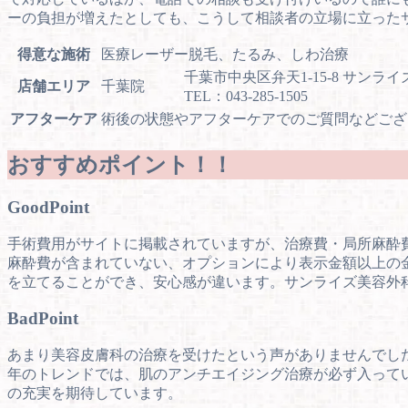
ーの負担が増えたとしても、こうして相談者の立場に立った
得意な施術
医療レーザー脱毛、たるみ、しわ治療
千葉市中央区弁天1-15-8 サンライズ
店舗エリア
千葉院
TEL：043-285-1505
アフターケア
術後の状態やアフターケアでのご質問などござ
おすすめポイント！！
Good
Point
手術費用がサイトに掲載されていますが、治療費・局所麻酔
麻酔費が含まれていない、オプションにより表示金額以上の
を立てることができ、安心感が違います。サンライズ美容外
Bad
Point
あまり美容皮膚科の治療を受けたという声がありませんでし
年のトレンドでは、肌のアンチエイジング治療が必ず入って
の充実を期待しています。