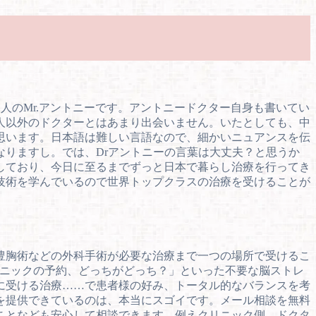
人のMr.アントニーです。アントニードクター自身も書いてい
人以外のドクターとはあまり出会いません。いたとしても、中
思います。日本語は難しい言語なので、細かいニュアンスを伝
りますし。では、Drアントニーの言葉は大丈夫？と思うか
業しており、今日に至るまでずっと日本で暮らし治療を行ってき
技術を学んでいるので世界トップクラスの治療を受けることが
豊胸術などの外科手術が必要な治療まで一つの場所で受けるこ
リニックの予約、どっちがどっち？」といった不要な脳ストレ
に受ける治療……で患者様の好み、トータル的なバランスを考
療を提供できているのは、本当にスゴイです。メール相談を無料
ことなども安心して相談できます。例えクリニック側、ドクタ