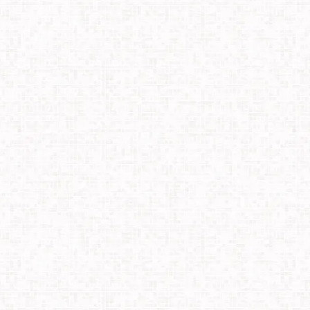
Facebook
Twitter
Line
Pocket
共
有