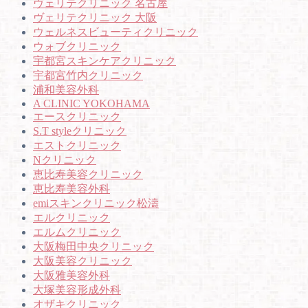
ヴェリテクリニック 名古屋
ヴェリテクリニック 大阪
ウェルネスビューティクリニック
ウォブクリニック
宇都宮スキンケアクリニック
宇都宮竹内クリニック
浦和美容外科
A CLINIC YOKOHAMA
エースクリニック
S.T styleクリニック
エストクリニック
Nクリニック
恵比寿美容クリニック
恵比寿美容外科
emiスキンクリニック松濤
エルクリニック
エルムクリニック
大阪梅田中央クリニック
大阪美容クリニック
大阪雅美容外科
大塚美容形成外科
オザキクリニック