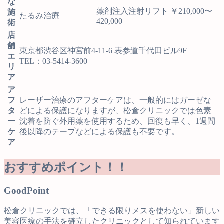
な
薬剤注入注射リフト ￥210,000〜
施
たるみ治療
420,000
術
店
舗
東京都渋谷区神宮前4-11-6 表参道千代田ビル9F
エ
TEL：03-5414-3600
リ
ア
ア
フ
レーザー治療のアフターケアは、一般的にはガーゼな
タ
どによる保護になりますが、松倉クリニックでは色素
ー
沈着を防ぐ外用薬を使用するため、回復も早く、1週間
ケ
後以降のテープなどによる保護も不要です。
ア
おすすめポイント！！
Good
Point
松倉クリニックでは、「できる限りメスを使わない」新しい
美容医療の手法を確立したクリニックとして知られています