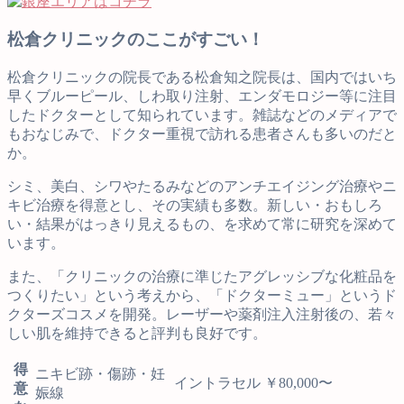
松倉クリニックのここがすごい！
松倉クリニックの院長である松倉知之院長は、国内ではいち
早くブルーピール、しわ取り注射、エンダモロジー等に注目
したドクターとして知られています。雑誌などのメディアで
もおなじみで、ドクター重視で訪れる患者さんも多いのだと
か。
シミ、美白、シワやたるみなどのアンチエイジング治療やニ
キビ治療を得意とし、その実績も多数。新しい・おもしろ
い・結果がはっきり見えるもの、を求めて常に研究を深めて
います。
また、「クリニックの治療に準じたアグレッシブな化粧品を
つくりたい」という考えから、「ドクターミュー」というド
クターズコスメを開発。レーザーや薬剤注入注射後の、若々
しい肌を維持できると評判も良好です。
得
ニキビ跡・傷跡・妊
イントラセル ￥80,000〜
意
娠線