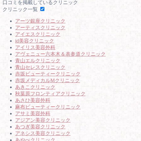
口コミを掲載しているクリニック
共
クリニック一覧
有
アーツ銀座クリニック
アーティスクリニック
アイエスクリニック
id美容クリニック
アイリス美容外科
アヴェニュー六本木＆表参道クリニック
青山エルクリニック
青山セレスクリニック
赤坂ビューティークリニック
赤坂メディカルMクリニック
あきこクリニック
秋葉原フロンティアクリニック
あさひ美容外科
麻布ビューティークリニック
アサミ美容外科
アジアン美容クリニック
あつぎ美容クリニック
アネシス美容クリニック
あやべクリニック