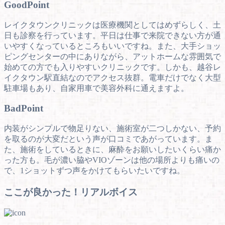
Good
Point
レイクタウンクリニックは医療機関としてはめずらしく、土
日も診察を行っています。平日は仕事で来院できない方が通
いやすくなっているところもいいですね。また、大手ショッ
ピングセンターの中にありながら、アットホームな雰囲気で
始めての方でも入りやすいクリニックです。しかも、越谷レ
イクタウン駅直結なのでアクセス抜群。電車だけでなく大型
駐車場もあり、自家用車で美容外科に通えますよ。
Bad
Point
内装がシンプルで物足りない、施術室が二つしかない、予約
を取るのが大変だという声が口コミであがっています。ま
た、施術をしているときに、麻酔をお願いしたいくらい痛か
った方も。毛が濃い脇やVIOゾーンは他の場所よりも痛いの
で、1ショットずつ声をかけてもらいたいですね。
ここが良かった！リアルボイス