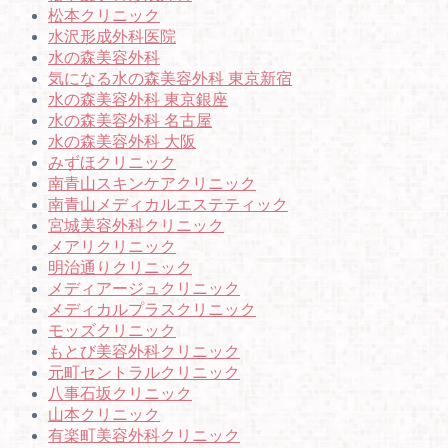
松本クリニック
水沢形成外科医院
水の森美容外科
気になる水の森美容外科 東京新宿
水の森美容外科 東京銀座
水の森美容外科 名古屋
水の森美容外科 大阪
みずほクリニック
南青山スキンケアクリニック
南青山メディカルエステティック
宮城美容外科クリニック
メアリクリニック
明治通りクリニック
メディアージュクリニック
メディカルプラスクリニック
モッズクリニック
もとび美容外科クリニック
元町セントラルクリニック
八事石坂クリニック
山本クリニック
有楽町美容外科クリニック