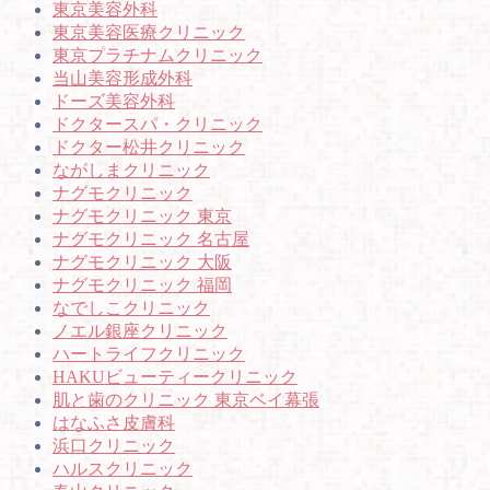
東京美容外科
東京美容医療クリニック
東京プラチナムクリニック
当山美容形成外科
ドーズ美容外科
ドクタースパ・クリニック
ドクター松井クリニック
ながしまクリニック
ナグモクリニック
ナグモクリニック 東京
ナグモクリニック 名古屋
ナグモクリニック 大阪
ナグモクリニック 福岡
なでしこクリニック
ノエル銀座クリニック
ハートライフクリニック
HAKUビューティークリニック
肌と歯のクリニック 東京ベイ幕張
はなふさ皮膚科
浜口クリニック
ハルスクリニック