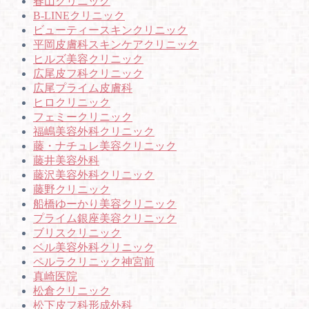
春山クリニック
B-LINEクリニック
ビューティースキンクリニック
平岡皮膚科スキンケアクリニック
ヒルズ美容クリニック
広尾皮フ科クリニック
広尾プライム皮膚科
ヒロクリニック
フェミークリニック
福嶋美容外科クリニック
藤・ナチュレ美容クリニック
藤井美容外科
藤沢美容外科クリニック
藤野クリニック
船橋ゆーかり美容クリニック
プライム銀座美容クリニック
ブリスクリニック
ベル美容外科クリニック
ペルラクリニック神宮前
真崎医院
松倉クリニック
松下皮フ科形成外科