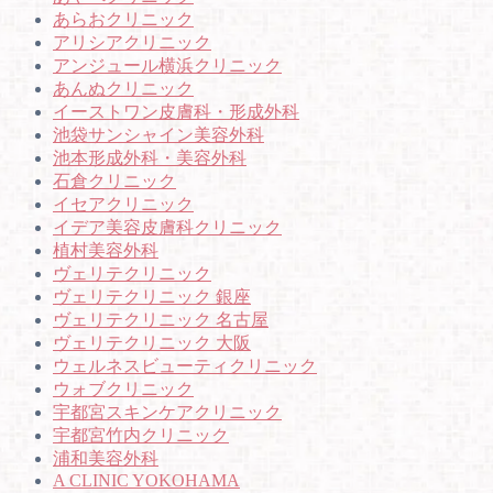
あらおクリニック
アリシアクリニック
アンジュール横浜クリニック
あんぬクリニック
イーストワン皮膚科・形成外科
池袋サンシャイン美容外科
池本形成外科・美容外科
石倉クリニック
イセアクリニック
イデア美容皮膚科クリニック
植村美容外科
ヴェリテクリニック
ヴェリテクリニック 銀座
ヴェリテクリニック 名古屋
ヴェリテクリニック 大阪
ウェルネスビューティクリニック
ウォブクリニック
宇都宮スキンケアクリニック
宇都宮竹内クリニック
浦和美容外科
A CLINIC YOKOHAMA