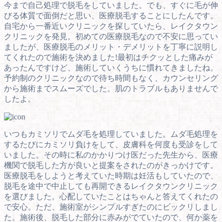
今まで自己処理で脱毛をしていました。でも、すぐに毛が伸
びる体質で面倒だと思い、医療脱毛することにしたんです。
自宅から一番近いクリニックを探していたら、レイクタウン
クリニックを発見。初めての医療脱毛なので不安に思ってい
ましたが、医療脱毛のメリット・デメリットを丁寧に説明し
てくれたので施術を決めました!最初はチクッとした痛みが
あったんですけど、施術していくうちに慣れてきましたね。
予約制のクリニックなので待ち時間もなく、カウンセリング
から施術までスムーズでした。肌のトラブルもありませんで
したよ。
いつもカミソリでムダ毛を処理していました。ムダ毛処理を
するたびにカミソリ負けをして、皮膚科を何度も受診をして
いました。その時に私のかかりつけ医だった先生から、医療
機関で脱毛した方が良いと提案をされたのがきっかけです。
医療脱毛をしようと考えていた時期は妊活もしていたので、
脱毛を途中で中止しても再開できるレイクタウンクリニック
を選びました。心配していたことはちゃんと答えてくれたの
で安心。ただ、施術室がシンプルすぎたのにビックリしまし
た。施術後、脱毛した部分に赤みがでていたので、何か薬を