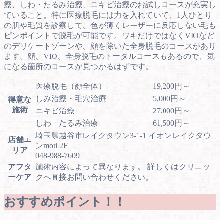
療、しわ・たるみ治療、ニキビ治療のお試しコースが充実し
ていること。特に医療脱毛には力を入れていて、1人ひとり
の肌や毛質を診察して、色が薄くレーザーに反応しない毛も
ピンポイントで脱毛が可能です。ワキだけではなくVIOなど
のデリケートゾーンや、顔を除いた全身脱毛のコースがあり
ます。顔、VIO、全身脱毛のトータルコースもあるので、気
になる箇所のコースが見つかるはずです。
医療脱毛（顔全体）
19,200円～
しみ治療・毛穴治療
5,000円～
得意な
施術
ニキビ治療
27,000円～
しわ・たるみ治療
61,500円～
埼玉県越谷市レイクタウン3-1-1 イオンレイクタウ
店舗エ
ンmori 2F
リア
048-988-7609
アフタ
施術内容によって異なります。 詳しくはクリニッ
ーケア
クへ直接お問い合わせください。
おすすめポイント！！