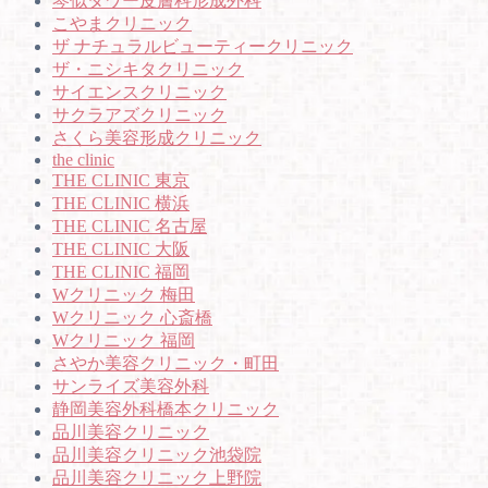
琴似タワー皮膚科形成外科
こやまクリニック
ザ ナチュラルビューティークリニック
ザ・ニシキタクリニック
サイエンスクリニック
サクラアズクリニック
さくら美容形成クリニック
the clinic
THE CLINIC 東京
THE CLINIC 横浜
THE CLINIC 名古屋
THE CLINIC 大阪
THE CLINIC 福岡
Wクリニック 梅田
Wクリニック 心斎橋
Wクリニック 福岡
さやか美容クリニック・町田
サンライズ美容外科
静岡美容外科橋本クリニック
品川美容クリニック
品川美容クリニック池袋院
品川美容クリニック上野院