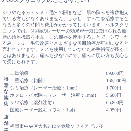
ハルスクリニックのここがすごい！
シワやたるみ・シミ・毛穴の開きなど、肌の悩みを複数抱え
ている方も少なくありません。しかし、すべてを治療すると
なると多くの時間と費用がかかってしまいます。ハルスクリ
ニックでは、3種類のレーザーの効果が一気に受けられる最
新の治療機器を用意。この機器を使用することで、シワ・た
るみ・シミ・毛穴改善とさまざまな美肌治療が可能になると
言われています。メスを使用していないため手術痕が残るこ
とはありません。痛みも少ないので、痛みに弱い方も安心し
て受けられます。
二重治療
89,000円
得
二重治療（切開）
166,900円
意
シミ治療（レーザー治療：1mm）
1,700円
な
ホクロ・イボ除去（レーザー治療：1mm）
5,600円
施
シワ治療（薬剤注射）
66,800円
術
医療レーザー脱毛（ワキ：1回）
4,950円
店
舗
福岡市中央区大名2-12-9 赤坂ソフィアビル7F
エ