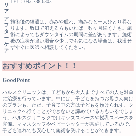
TEL：092-738-6303
リ
ア
ア
施術後の経過は、赤みや腫れ、痛みなど一人ひとり異な
フ
ります。数日で消える方もいれば、数ヶ月続く方も。施
タ
術によってもダウンタイムの期間に差があります。施術
ー
後の症状が強い場合や少しでも気になる場合は、我慢せ
ケ
ずすぐに医師へ相談してください。
ア
おすすめポイント！！
Good
Point
ハルスクリニックは、子どもから大人まですべての人を対象
に治療を行っています。中には、子どもを持つお母さん向け
のプランも。ただ、子育て中の方は子どもを預けられず、ク
リニックへ行くことができないと諦めている方もいるでしょ
う。ハルスクリニックではキッズスペースや授乳スペースを
完備。ママスタッフやベビーシッターが常駐しているので、
子ども連れでも安心して施術を受けることができます。