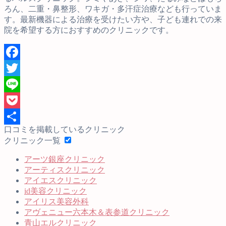
ろん、二重・鼻整形、ワキガ・多汗症治療なども行っていま
す。最新機器による治療を受けたい方や、子ども連れでの来
院を希望する方におすすめのクリニックです。
Facebook
Twitter
Line
Pocket
口コミを掲載しているクリニック
共
クリニック一覧
有
アーツ銀座クリニック
アーティスクリニック
アイエスクリニック
id美容クリニック
アイリス美容外科
アヴェニュー六本木＆表参道クリニック
青山エルクリニック