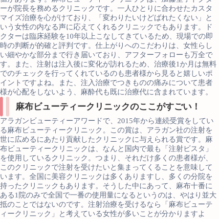
ーが院長を務めるクリニックです。一人ひとりに合わせたカスタ
マイズ治療を心がけており、「変わりたいけどばれたくない」と
いう女性の内なる声に応えてくれるクリニックでもあります。ド
クターは臨床経験を10年以上こなしてきているため、現場での即
時の判断が的確と評判です。仕上がりへのこだわりは、女性らし
い細やかな部分まで行き届いており、アフターフォローも万全で
す。また、注射は注入後に変化が訪れるため、治療後1か月は無料
でのチェックを行ってくれているのも患者様から見ると嬉しいポ
イントですよね。また、注入治療でつきものの痛みについて患者
様が心配をしないよう、麻酔代も既に治療代に含まれています。
麻布ビューティークリニックのここがすごい！
アラガンビューティーアワードで、2015年から連続受賞をしてい
る麻布ビューティークリニック。この賞は、アラガン社の注射を
世に広めるにあたり貢献したクリニックに与えられる賞です。麻
布ビューティークリニックは、なんと国内で最も「注射ビスタ」
を使用しているクリニック。つまり、それだけ多くの患者様が、
このクリニックで注射を受けたいと集まってくることを意味して
います。全国に美容クリニックは多くありますし、多くの分院を
持ったクリニックもあります。そうした中にあって、麻布十番に
ある1院のみで全国で一番の使用量になるというのは、やはり並大
抵のことではないのです。注射治療を受けるなら「麻布ビューテ
ィークリニック」と考えている女性が多いことが分かりますよ