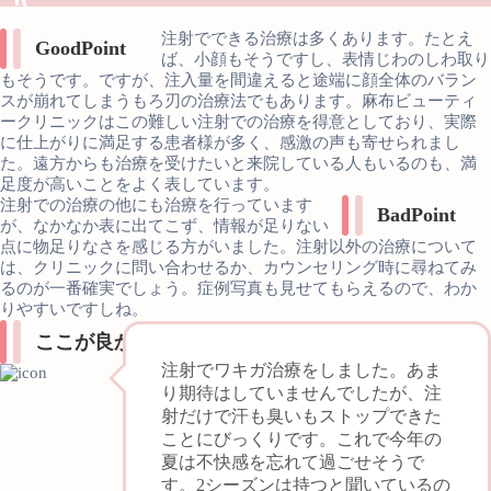
注射でできる治療は多くあります。たとえ
Good
Point
ば、小顔もそうですし、表情じわのしわ取り
もそうです。ですが、注入量を間違えると途端に顔全体のバラン
スが崩れてしまうもろ刃の治療法でもあります。麻布ビューティ
ークリニックはこの難しい注射での治療を得意としており、実際
に仕上がりに満足する患者様が多く、感激の声も寄せられまし
た。遠方からも治療を受けたいと来院している人もいるのも、満
足度が高いことをよく表しています。
注射での治療の他にも治療を行っています
Bad
Point
が、なかなか表に出てこず、情報が足りない
点に物足りなさを感じる方がいました。注射以外の治療について
は、クリニックに問い合わせるか、カウンセリング時に尋ねてみ
るのが一番確実でしょう。症例写真も見せてもらえるので、わか
りやすいですしね。
ここが良かった！リアルボイス
注射でワキガ治療をしました。あま
り期待はしていませんでしたが、注
射だけで汗も臭いもストップできた
ことにびっくりです。これで今年の
夏は不快感を忘れて過ごせそうで
す。2シーズンは持つと聞いているの