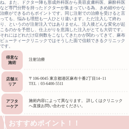
ね。また、ドクター陣も形成外科医から美容皮膚科医、麻酔科医
など専門分野を持ったドクターが集まっている為、きめ細やかな
治療ができるのもポイントです。同じ注射での治療を受けると言
っても、悩みも理想も一人ひとり違います。ただ注入して終わ
り、というのが注射注入ではありません。注入後どんな変化が起
こるのかを予想し、仕上がりを意識した注入がとても大切です。
それにはどれだけ症例数をこなしてきたかが関わってきて、麻布
ビューティークリニックではそうした面で信頼できるクリニック
です。
得意な
注射治療
施術
〒106-0045 東京都港区麻布十番2丁目14−11
店舗エ
TEL：03-6400-5511
リア
施術内容によって異なります。 詳しくはクリニック
アフタ
へ直接お問い合わせください。
ーケア
おすすめポイント！！