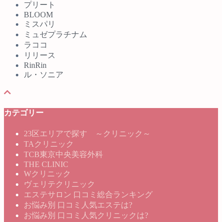
プリート
BLOOM
ミスパリ
ミュゼプラチナム
ラココ
リリース
RinRin
ル・ソニア
カテゴリー
23区エリアで探す ～クリニック～
TAクリニック
TCB東京中央美容外科
THE CLINIC
Wクリニック
ヴェリテクリニック
エステサロン 口コミ総合ランキング
お悩み別 口コミ人気エステは?
お悩み別 口コミ人気クリニックは?