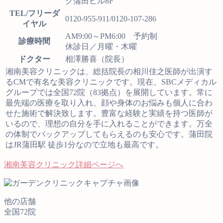
ク蒲田ビル8F
TEL/フリーダ
0120-955-911/0120-107-286
イヤル
AM9:00～PM6:00 予約制
診療時間
休診日／月曜・木曜
ドクター
相澤勝喜（院長）
湘南美容クリニックは、総括院長の相川佳之医師が出演す
るCMで有名な美容クリニックです。現在、SBCメディカル
グループでは全国72院（83拠点）を展開しています。常に
最先端の医療を取り入れ、顔や身体のお悩みも個人に合わ
せた施術で解決致します。豊富な経験と実績を持つ医師が
いるので、理想の自分を手に入れることができます。万全
の体制でバックアップしてもらえるのも安心です。蒲田院
はJR蒲田駅 徒歩1分なので立地も最高です。
湘南美容クリニック詳細ページへ
他の店舗
全国72院