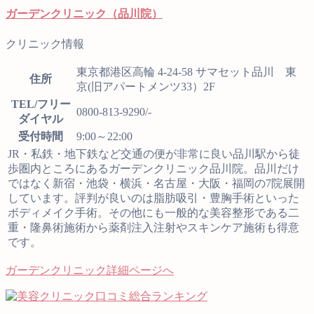
ガーデンクリニック（品川院）
クリニック情報
東京都港区高輪 4-24-58 サマセット品川 東
住所
京(旧アパートメンツ33）2F
TEL/フリー
0800-813-9290/-
ダイヤル
受付時間
9:00～22:00
JR・私鉄・地下鉄など交通の便が非常に良い品川駅から徒
歩圏内ところにあるガーデンクリニック品川院。品川だけ
ではなく新宿・池袋・横浜・名古屋・大阪・福岡の7院展開
しています。評判が良いのは脂肪吸引・豊胸手術といった
ボディメイク手術。その他にも一般的な美容整形である二
重・隆鼻術施術から薬剤注入注射やスキンケア施術も得意
です。
ガーデンクリニック詳細ページへ