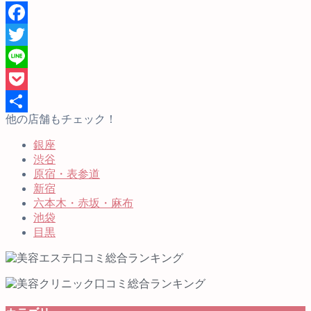
Facebook
Twitter
Line
Pocket
他の店舗もチェック！
共
銀座
有
渋谷
原宿・表参道
新宿
六本木・赤坂・麻布
池袋
目黒